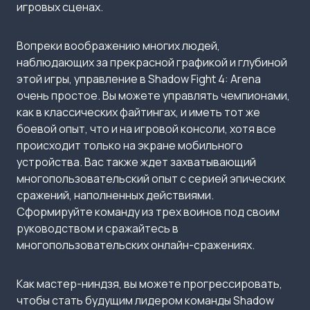
игровых сценах.
Вопреки воображению многих людей,
наблюдающих за прекрасной графикой и глубиной
этой игры, управление в Shadow Fight 4: Arena
очень простое. Вы можете управлять чемпионами,
как в классических файтингах, и иметь тот же
боевой опыт, что и на игровой консоли, хотя все
происходит только на экране мобильного
устройства. Вас также ждет захватывающий
многопользовательский опыт с серией эпических
сражений, наполненных действиями.
Сформируйте команду из трех воинов под своим
руководством и сражайтесь в
многопользовательских онлайн-сражениях.
Как мастер-ниндзя, вы можете прогрессировать,
чтобы стать будущим лидером команды Shadow