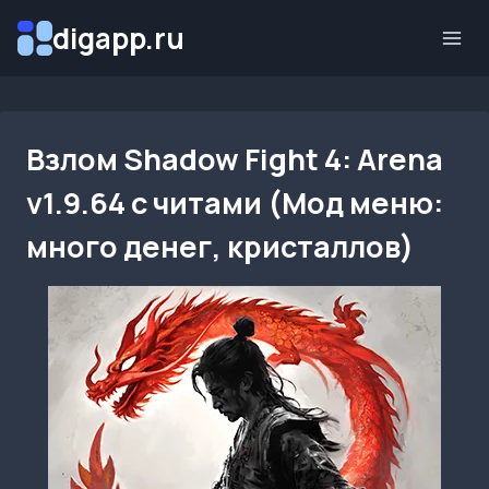
Перейти
digapp.ru
к
содержимому
Взлом Shadow Fight 4: Arena
v1.9.64 с читами (Мод меню:
много денег, кристаллов)