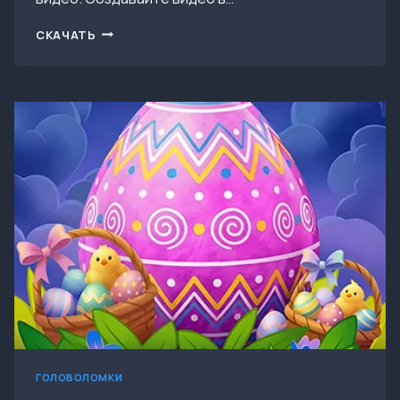
СКАЧАТЬ
СКАЧАТЬ
CAPCUT
—
VIDEO
EDITOR
V17.9.0
MOD
(ПРЕМИУМ
РАЗБЛОКИРОВАН)
ГОЛОВОЛОМКИ