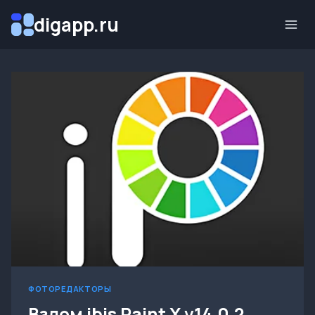
Перейти
digapp.ru
к
содержимому
ФОТОРЕДАКТОРЫ
Взлом ibis Paint X v14.0.2