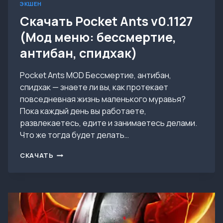
ЭКШЕН
Скачать Pocket Ants v0.1127
(Мод меню: бессмертие,
антибан, спидхак)
Pocket Ants MOD Бессмертие, антибан,
спидхак — знаете ли вы, как протекает
повседневная жизнь маленького муравья?
Пока каждый день вы работаете,
развлекаетесь, едите и занимаетесь делами.
Что же тогда будет делать…
СКАЧАТЬ
СКАЧАТЬ
POCKET
ANTS
V0.1127
(МОД
МЕНЮ:
БЕССМЕРТИЕ,
АНТИБАН,