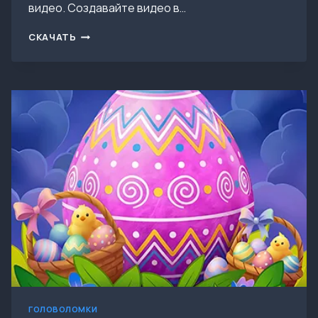
видео. Создавайте видео в…
СКАЧАТЬ
СКАЧАТЬ
CAPCUT
—
VIDEO
EDITOR
V17.9.0
MOD
(ПРЕМИУМ
РАЗБЛОКИРОВАН)
ГОЛОВОЛОМКИ