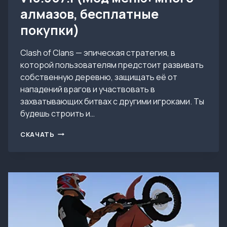
алмазов, бесплатные
покупки)
Clash of Clans — эпическая стратегия, в
которой пользователям предстоит развивать
собственную деревню, защищать её от
нападений врагов и участвовать в
захватывающих битвах с другими игроками. Ты
будешь строить и…
ВЗЛОМ
СКАЧАТЬ
CLASH
OF
CLANS
V18.367.1
(МОД
МЕНЮ:
МНОГО
АЛМАЗОВ,
БЕСПЛАТНЫЕ