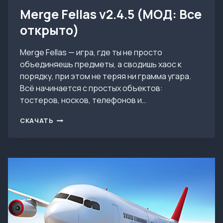
Merge Fellas v2.4.5 (МОД: Все
открыто)
Merge Fellas — игра, где ты не просто
объединяешь предметы, а сводишь хаос к
порядку, при этом не теряя ни грамма угара.
Всё начинается с простых объектов:
тостеров, носков, телефонов и…
MERGE
СКАЧАТЬ
FELLAS
V2.4.5
(МОД:
ВСЕ
ОТКРЫТО)