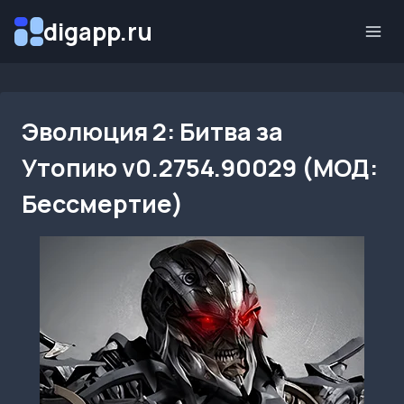
Перейти
digapp.ru
к
содержимому
Эволюция 2: Битва за
Утопию v0.2754.90029 (МОД:
Бессмертие)