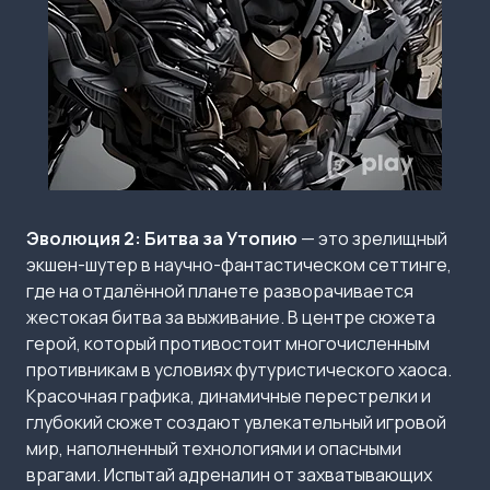
Эволюция 2: Битва за Утопию
— это зрелищный
экшен-шутер в научно-фантастическом сеттинге,
где на отдалённой планете разворачивается
жестокая битва за выживание. В центре сюжета
герой, который противостоит многочисленным
противникам в условиях футуристического хаоса.
Красочная графика, динамичные перестрелки и
глубокий сюжет создают увлекательный игровой
мир, наполненный технологиями и опасными
врагами. Испытай адреналин от захватывающих