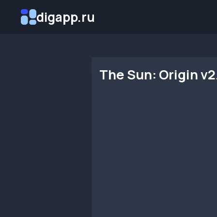
Перейти
digapp.ru
к
содержимому
The Sun: Origin v