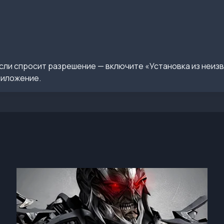
сли спросит разрешение — включите «Установка из неиз
риложение.