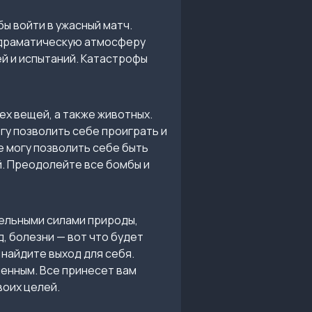
бы войти в ужасный матч.
т драматическую атмосферу
ей и испытаний. Катастрофы
х вещей, а также животных.
гу позволить себе проиграть и
е могу позволить себе быть
й. Преодолейте все бомбы и
тельными силами природы,
, болезни — вот что будет
 найдите выход для себя.
енным. Все принесет вам
воих целей.