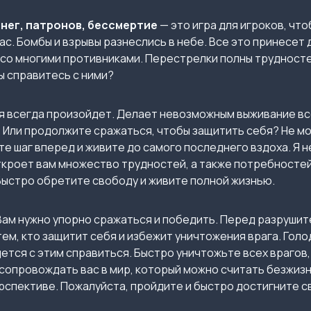
енег, патронов, бессмертие
— это игра для игроков, что
ас. Бомбы и взрывы разнеслись в небе. Все это принесе
я со многими противниками. Перестрелки полны трудност
вы справитесь с ними?
всегда произойдет. Делает невозможным выживание все
 Или продолжите сражаться, чтобы защитить себя? Не мо
те шаг вперед и живите до самого последнего вздоха. Я н
откроет вам множество трудностей, а также потребносте
Быстро обретите свободу и живите полной жизнью.
 Вам нужно упорно сражаться и победить. Перед разруши
ем, кто защитит себя и избежит уничтожения врага. Голод
тся с этим справиться. Быстро уничтожьте всех врагов,
опровождать вас в мир, который можно считать безжизн
рспективе. Пожалуйста, пройдите и быстро достигните с