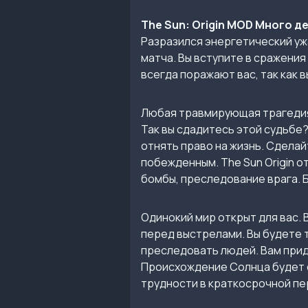
The Sun: Origin MOD Много д
Разразился энергетический уж
матча. Вы вступите в сражени
всегда поражают вас, так как 
Любая травмирующая трагедия 
Так вы сдадитесь этой судьбе?
отнять право на жизнь. Сделай
побежденным. The Sun Origin 
бомбы, преследование врага. 
Одинокий мир открыт для вас.
перед выстрелами. Вы будете т
преследовать людей. Вам приде
Происхождение Солнца будет с
трудности в краткосрочной пе