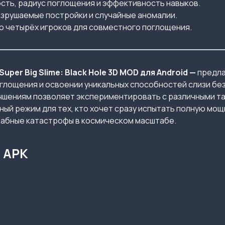
сть, радиус поглощения и эффективность навыков.
зрушаемые постройки и случайные аномалии.
 четырёх игроков для совместного поглощения.
er Big Slime: Black Hole 3D MOD для Android —
предла
глощения и освоении уникальных способностей слизи без
чшениям позволяет экспериментировать с различными та
ый режим для тех, кто хочет сразу испытать полную мощ
табные катастрофы в космическом масштабе.
d APK