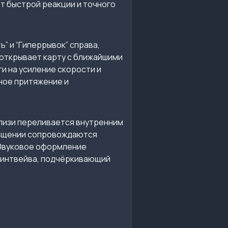
т быстрой реакции и точного
” и “Гиперрывок” справа,
открывает карту с ближайшими
и на усиление скорости и
ное притяжение и
слизи переливается внутренним
лощении сопровождаются
 Звуковое оформление
 синтвейва, подчёркивающий