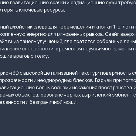
пные гравитационные скачки и радиационные лужи требую
отерять ключевые ресурсы.
ый джойстик слева для перемещения и кнопки “Поглотить
опленную энергию для мгновенных рывков. Свайп вверх 
йп вниз панель улучшений, где тратятся собранные деньг
иальные способности: временная неуязвимость, магнит
ющие врагов с толку.
ярком 3D с высокой детализацией текстур: поверхность 
упрозрачности и неоднородных блесков. Взрывы при пог
гравитационные волны волнами искажения пространства.
аемых объектов, резонанс черных дыр и лёгкий эмбиент
еданности и безграничной мощи.