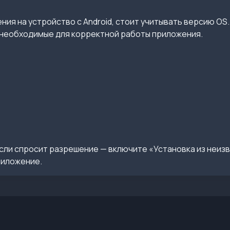
ия на устройство с Android, стоит учитывать версию OS.
необходимые для корректной работы приложения.
сли спросит разрешение — включите «Установка из неиз
риложение.