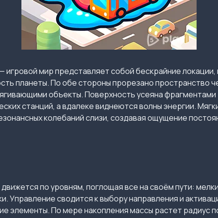
— игровой мир представляет собой бескрайние локации, 
сть планеты. По обе стороны прорезано пространство 
тягивающими объекты. Поверхность усеяна фрагментами 
ских станций, а вдалеке виднеются волны энергии. Мягк
зонансных колебаний слизи, создавая ощущение постоян
 движется по уровням, поглощая все на своём пути: мелк
и. Управление сводится к выбору направления и активац
е элементы. По мере накопления массы растет радиус п