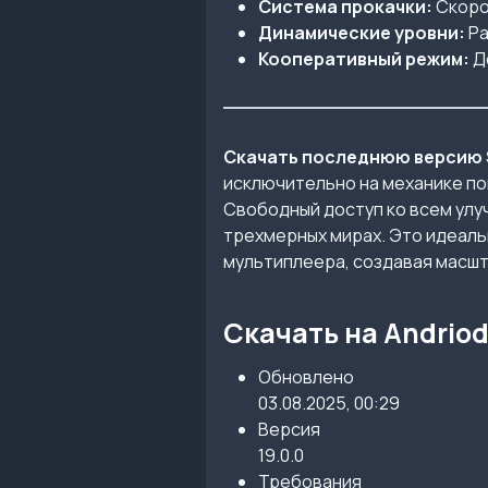
Система прокачки:
Скоро
Динамические уровни:
Ра
Кооперативный режим:
До
Скачать последнюю версию Sup
исключительно на механике по
Свободный доступ ко всем улу
трехмерных мирах. Это идеальн
мультиплеера, создавая масш
Скачать на Andrio
Обновлено
03.08.2025, 00:29
Версия
19.0.0
Требования