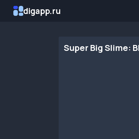
Перейти
digapp.ru
к
содержимому
Super Big Slime: 