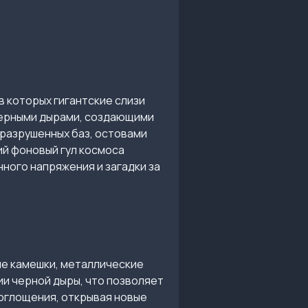
в которых гигантские слизи
черными дырами, создающими
разрушенных баз, остовами
ий фоновый гул космоса
ного напряжения и загадки за
ие камешки, металлические
ии черной дыры, что позволяет
оглощения, открывая новые