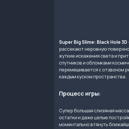
Super Big Slime: Black Hole 3D
рассекают неровную поверхно
жуткие искажения света и при
спутников и обломками космиче
перемешивается с отзвоном ре
каждым куском пространства.
Процесс игры:
Супер большая слизяная масса
остатки и даже целые постройк
моментально втянуть ближайши