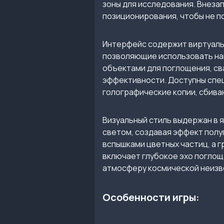
зоны для исследования. Внеза
позиционирования, чтобы не п
Интерфейс содержит виртуальн
позволяющие использовать нак
объектами для поглощения, сва
эффективности. Доступны спец
голографические копии, сбива
Визуальный стиль выдержан в 
светом, создавая эффект пол
вспышками цветных частиц, а 
включает глубокое эхо поглощ
атмосферу космической неизв
Особенности игры: