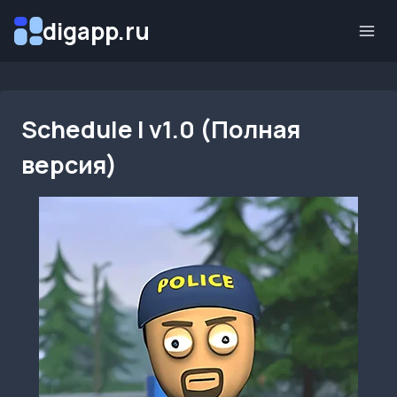
Перейти
digapp.ru
к
содержимому
Schedule I v1.0 (Полная
версия)