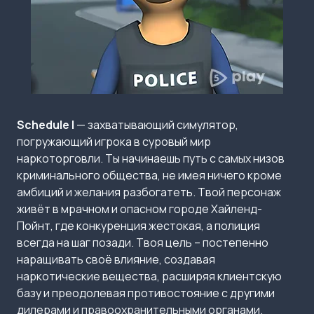
Schedule I
— захватывающий симулятор,
погружающий игрока в суровый мир
наркоторговли. Ты начинаешь путь с самых низов
криминального общества, не имея ничего кроме
амбиций и желания разбогатеть. Твой персонаж
живёт в мрачном и опасном городе Хайленд-
Пойнт, где конкуренция жестокая, а полиция
всегда на шаг позади. Твоя цель – постепенно
наращивать своё влияние, создавая
наркотические вещества, расширяя клиентскую
базу и преодолевая противостояние с другими
дилерами и правоохранительными органами.