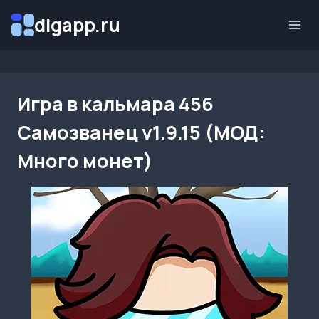
Перейти
digapp.ru
к
содержимому
Игра в кальмара 456
Самозванец v1.9.15 (МОД:
Много монет)