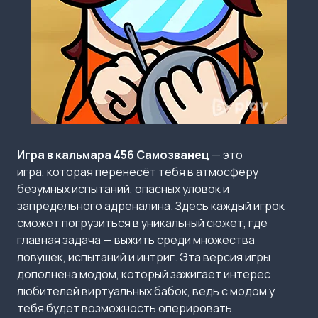
Игра в кальмара 456 Самозванец
— это
игра, которая перенесёт тебя в атмосферу
безумных испытаний, опасных уловок и
запредельного адреналина. Здесь каждый игрок
сможет погрузиться в уникальный сюжет, где
главная задача — выжить среди множества
ловушек, испытаний и интриг. Эта версия игры
дополнена модом, который зажигает интерес
любителей виртуальных бабок, ведь с модом у
тебя будет возможность оперировать