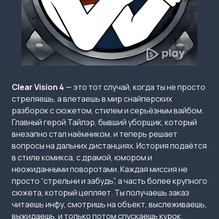
Clear Vision 4
— это тот случай, когда ты не просто
стреляешь, а влетаешь в мир снайперских
разборок с сюжетом, стилем и серьёзным вайбом.
Главный герой Тайлэр, бывший уборщик, который
внезапно стал наёмником, и теперь решает
вопросы на дальних дистанциях. История подаётся
в стиле комикса, с драмой, юмором и
неожиданными поворотами. Каждая миссия не
просто “стрельни и забудь”, а часть более крупного
сюжета, который цепляет. Ты получаешь заказ
читаешь инфу, смотришь на объект, выслеживаешь,
выжидаешь, и только потом спускаешь курок.