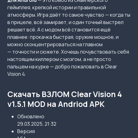
для Android
— это комбо из снайперского
геймплея, крепкой истории и правильной
атмосферы. Игра даёт то самое чувство — когда ты
в прицеле, всё замирает, и один точный выстрел
решает всё. А с модом всё становится ещё
плавнее: прокачка быстрая, оружие мощное, и
можно сконцентрироваться на главном
— точности и сюжете. Хочешь почувствовать себя
настоящим киллером с мозгом, а не просто
пальцем на курке — добро пожаловать в Clear
Vision 4.
Скачать ВЗЛОМ Clear Vision 4
v1.5.1 MOD на Andriod APK
Обновлено
29.03.2025, 21:32
Версия