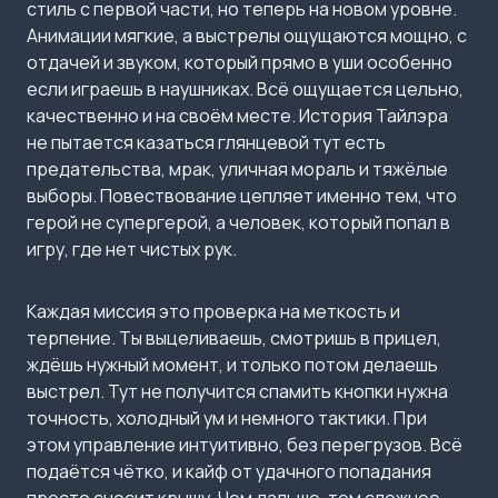
стиль с первой части, но теперь на новом уровне.
Анимации мягкие, а выстрелы ощущаются мощно, с
отдачей и звуком, который прямо в уши особенно
если играешь в наушниках. Всё ощущается цельно,
качественно и на своём месте. История Тайлэра
не пытается казаться глянцевой тут есть
предательства, мрак, уличная мораль и тяжёлые
выборы. Повествование цепляет именно тем, что
герой не супергерой, а человек, который попал в
игру, где нет чистых рук.
Каждая миссия это проверка на меткость и
терпение. Ты выцеливаешь, смотришь в прицел,
ждёшь нужный момент, и только потом делаешь
выстрел. Тут не получится спамить кнопки нужна
точность, холодный ум и немного тактики. При
этом управление интуитивно, без перегрузов. Всё
подаётся чётко, и кайф от удачного попадания