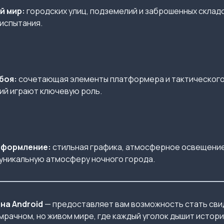
й мир:
городских улиц, подземелий и заброшенных складо
 испытания.
боя:
сочетающая элементы платформера и тактического 
ий играют ключевую роль.
оформление:
стильная графика, атмосферное освещение
уникальную атмосферу ночного города.
на Android
— предоставляет вам возможность стать сви
рачном, но живом мире, где каждый уголок дышит истори