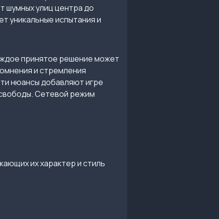
т шумных улиц центра до
ет уникальные испытания и
аждое принятое решение может
сомнения и стремления
Эти нюансы добавляют игре
 свободы. Сетевой режим
жающих их характер и стиль