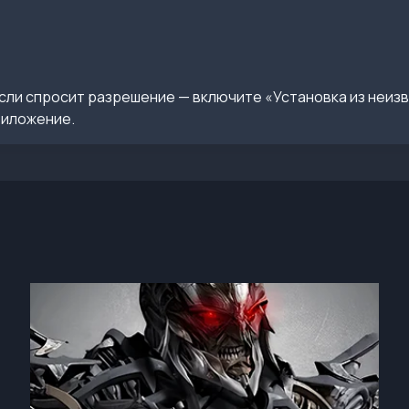
сли спросит разрешение — включите «Установка из неиз
риложение.