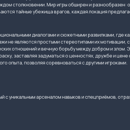
ждом столкновении. Мир игры обширен и разнообразен: о
ваются тайные убежища врагов, каждая локация предлага
оциональными диалогами и сюжетными развилками, где к
ажи не являются простыми стереотипами их мотивации, 
ких отношений и вечную борьбу между добром и злом. 
аску, заставляя задуматься о ценностях, дружбе и цене
го опыта, позволяя соревноваться с другими игроками.
й с уникальным арсеналом навыков и спецприёмов, отра