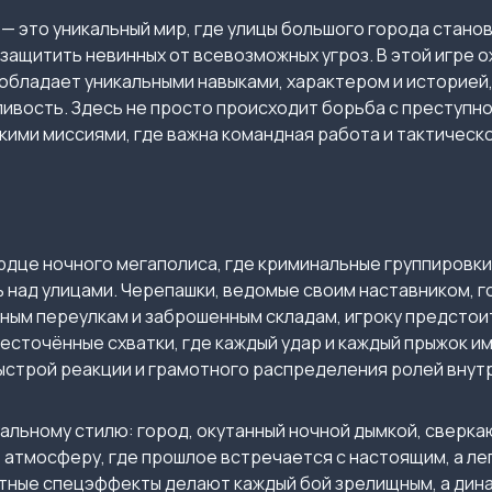
ы
— это уникальный мир, где улицы большого города стано
 защитить невинных от всевозможных угроз. В этой игре
 обладает уникальными навыками, характером и историей
ивость. Здесь не просто происходит борьба с преступн
кими миссиями, где важна командная работа и тактическ
ердце ночного мегаполиса, где криминальные группировки
 над улицами. Черепашки, ведомые своим наставником, 
чным переулкам и заброшенным складам, игроку предстои
жесточённые схватки, где каждый удар и каждый прыжок 
ыстрой реакции и грамотного распределения ролей внут
альному стилю: город, окутанный ночной дымкой, сверк
 атмосферу, где прошлое встречается с настоящим, а ле
тные спецэффекты делают каждый бой зрелищным, а дин