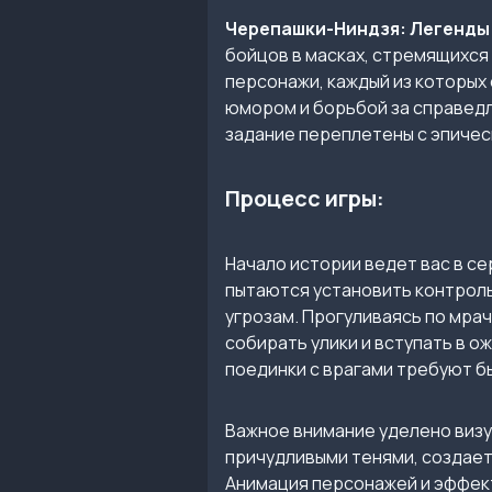
Черепашки-Ниндзя: Легенд
бойцов в масках, стремящихся
персонажи, каждый из которых
юмором и борьбой за справедл
задание переплетены с эпичес
Процесс игры:
Начало истории ведет вас в с
пытаются установить контроль
угрозам. Прогуливаясь по мра
собирать улики и вступать в о
поединки с врагами требуют б
Важное внимание уделено визу
причудливыми тенями, создает
Анимация персонажей и эффек