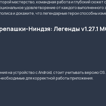
которой мастерство, командная работа и глубокий сюжет 
оциональное удовлетворение от каждого выполненного з
полиса и докажите, что легендарные герои способны изм
епашки-Ниндзя: Легенды v1.27.1 M
ия на устройство с Android, стоит учитывать версию OS.
необходимые для корректной работы приложения.