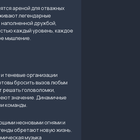
вятся ареной для отважных
 оживают легендарные
, наполненной дружбой,
остью каждый уровень, каждое
ое мышление.
 и теневые организации
готовы бросить вызов любым
т решать головоломки,
имеют значение. Динамичные
ри команды.
ающими неоновыми огнями и
генды обретают новую жизнь.
амическая музыка