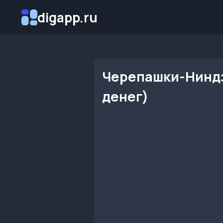
Перейти
digapp.ru
к
содержимому
Черепашки-Ниндзя
денег)