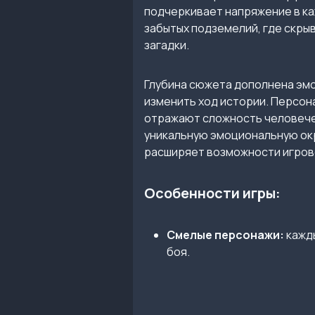
подчеркивает напряжение в ка
забытых подземелий, где скры
загадки.
Глубина сюжета дополнена эм
изменить ход истории. Персон
отражают сложность человечес
уникальную эмоциональную окр
расширяет возможности игрово
Особенности игры:
Смелые персонажи:
кажды
боя.