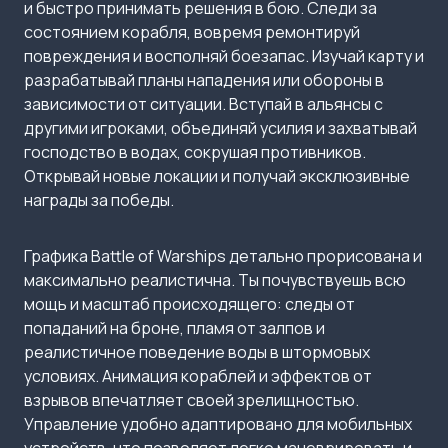
и быстро принимать решения в бою. Следи за
состоянием корабля, вовремя ремонтируй
повреждения и восполняй боезапас. Изучай карту и
разрабатывай планы нападения или обороны в
зависимости от ситуации. Вступай в альянсы с
другими игроками, объединяй усилия и захватывай
господство в водах, сокрушая противников.
Открывай новые локации и получай эксклюзивные
награды за победы.
Графика Battle of Warships детально прорисована и
максимально реалистична. Ты почувствуешь всю
мощь и масштаб происходящего: следы от
попаданий на броне, пламя от залпов и
реалистичное поведение воды в штормовых
условиях. Анимация кораблей и эффектов от
взрывов впечатляет своей зрелищностью.
Управление удобно адаптировано для мобильных