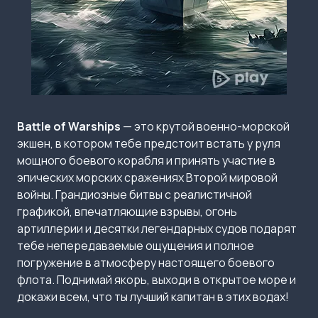
Battle of Warships
— это крутой военно-морской
экшен, в котором тебе предстоит встать у руля
мощного боевого корабля и принять участие в
эпических морских сражениях Второй мировой
войны. Грандиозные битвы с реалистичной
графикой, впечатляющие взрывы, огонь
артиллерии и десятки легендарных судов подарят
тебе непередаваемые ощущения и полное
погружение в атмосферу настоящего боевого
флота. Поднимай якорь, выходи в открытое море и
докажи всем, что ты лучший капитан в этих водах!