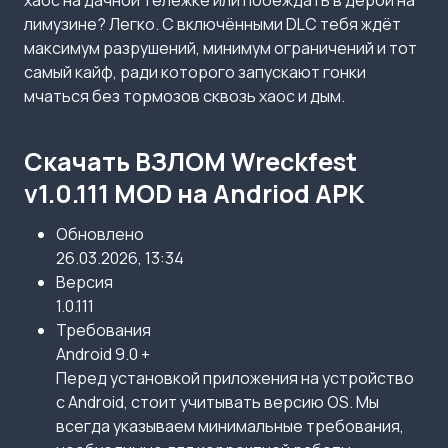
хаос на дачной тележке или побеждать в дерби на
лимузине? Легко. С включёнными DLC тебя ждёт
максимум разрушений, минимум ограничений и тот
самый кайф, ради которого запускают гонки
мчаться без тормозов сквозь хаос и дым.
Скачать ВЗЛОМ Wreckfest
v1.0.111 MOD на Andriod APK
Обновлено
26.03.2026, 13:34
Версия
1.0.111
Требования
Android 9.0 +
Перед установкой приложения на устройство
с Android, стоит учитывать версию OS. Мы
всегда указываем минимальные требования,