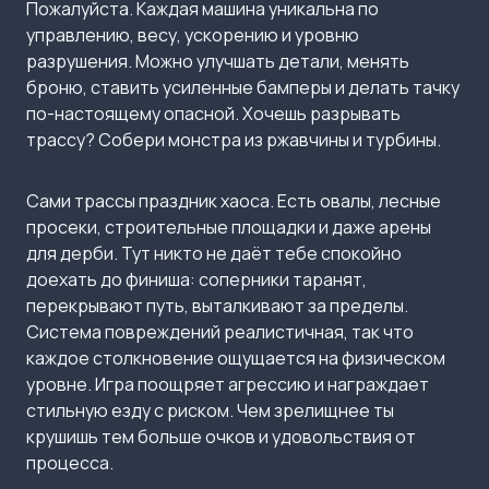
Пожалуйста. Каждая машина уникальна по
управлению, весу, ускорению и уровню
разрушения. Можно улучшать детали, менять
броню, ставить усиленные бамперы и делать тачку
по-настоящему опасной. Хочешь разрывать
трассу? Собери монстра из ржавчины и турбины.
Сами трассы праздник хаоса. Есть овалы, лесные
просеки, строительные площадки и даже арены
для дерби. Тут никто не даёт тебе спокойно
доехать до финиша: соперники таранят,
перекрывают путь, выталкивают за пределы.
Система повреждений реалистичная, так что
каждое столкновение ощущается на физическом
уровне. Игра поощряет агрессию и награждает
стильную езду с риском. Чем зрелищнее ты
крушишь тем больше очков и удовольствия от
процесса.