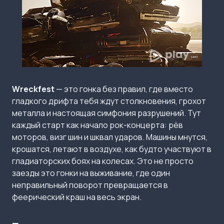
Wreckfest
— это гонка без правил, где вместо
гладкого дрифта тебя ждут столкновения, грохот
металла и настоящая симфония разрушений. Тут
каждый старт как начало рок-концерта: рёв
моторов, визг шин и шквал ударов. Машины мнутся,
крошатся, летают в воздухе, как будто участвуют в
гладиаторских боях на колесах. Это не просто
заезды это гонки на выживание, где один
неправильный поворот превращается в
феерический краш на весь экран.