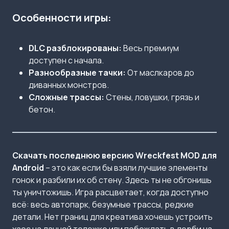
Особенности игры:
DLC разблокированы:
Весь премиум
доступен с начала.
Разнообразные тачки:
От маслкаров до
диванных монстров.
Сложные трассы:
Стены, ловушки, грязь и
бетон.
Скачать последнюю версию Wreckfest MOD для
Android
– это как если бы взяли лучшие элементы
гонок и разбили их об стену. Здесь ты не обгонишь
ты уничтожишь. Игра расцветает, когда доступно
всё: весь автопарк, безумные трассы, редкие
детали. Нет границ для креатива хочешь устроить