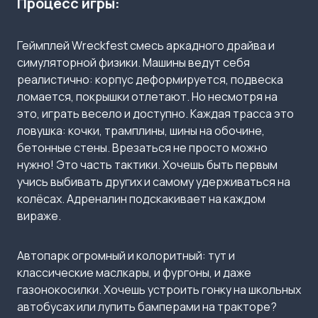
Процесс игры:
Геймплей Wreckfest смесь аркадного драйва и
симуляторной физики. Машины ведут себя
реалистично: корпус деформируется, подвеска
ломается, покрышки отлетают. Но несмотря на
это, играть весело и доступно. Каждая трасса это
ловушка: кочки, трамплины, шины на обочине,
бетонные стены. Врезаться не просто можно
нужно! Это часть тактики. Хочешь быть первым
учись выбивать других и самому удерживаться на
колёсах. Адреналин подскакивает на каждом
вираже.
Автопарк огромный и колоритный: тут и
классические маслкары, и фургоны, и даже
газонокосилки. Хочешь устроить гонку на школьных
автобусах или лупить бамперами на тракторе?