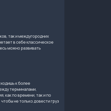
ков, так и междугородних
четает в себе классическое
есь можно развивать
еходишь к более
между терминалами,
 как по времени, так и по
 чтобы не только довести груз