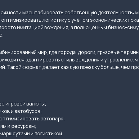
ожности масштабировать собственную деятельность: м
 оптимизировать логистику с учётом экономических пок
е просто имитацией вождения, а полноценным бизнес-сим
с.
бинированный мир, где города, дороги, грузовые терми
приходится адаптировать стиль вождения и управление, 
ний. Такой формат делает каждую поездку больше, чем п
о игровой валюты;
ков и автобусов;
оптимизировать автопарк;
ям и ресурсам;
маршрутами и логистикой.