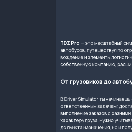
TDZ Pro
— это масштабный симу
автобусов, путешествуя по ог
вождение и элементы логисти
собственную компанию, расшир
От грузовиков до автоб
В Driver Simulator ты начинае
ответственным задачам: доста
выполнение заказов с разными 
характеру груза. Нужно учитыв
до пункта назначения, но и пол