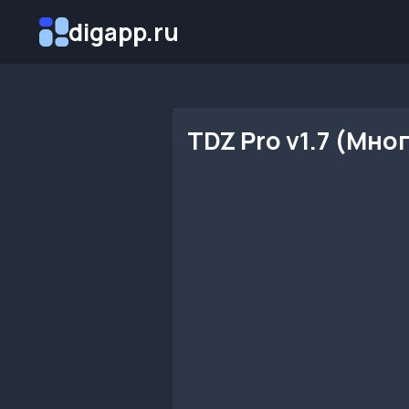
Перейти
digapp.ru
к
содержимому
TDZ Pro v1.7 (Мно