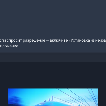
сли спросит разрешение — включите «Установка из неиз
риложение.