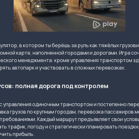
лятор, в котором ты берёшь за руль как тяжёлых грузови
ромной карте, наполненной городами и дорогами. Игра со
ческого менеджмента: кроме управления транспортом зд
ять автопарк и участвовать в сложных перевозках.
усов: полная дорога под контролем
шь с управления одиночным транспортом и постепенно пер
вка грузов по крупным городам, перевозка пассажиров 
требованиями. Каждый маршрут предъявляет свои условия,
ать трафик, погоду и стратегически планировать поездки,
учить прибыль.