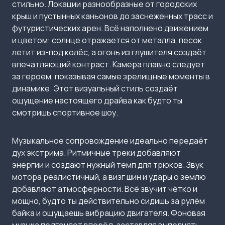
стильно. Локации разнообразные от городских
крыш и пустынных каньонов до заснеженных трасс и
футуристических арен. Всё наполнено движением
и цветом: солнце отражается от металла, песок
летит из-под колёс, а огонь из глушителя создаёт
впечатляющий контраст. Камера плавно следует
за героем, показывая самые зрелищные моменты в
динамике. Этот визуальный стиль создаёт
ощущение настоящего драйва как будто ты
смотришь спортивное шоу.
Музыкальное сопровождение идеально передаёт
дух экстрима. Ритмичные треки добавляют
энергии и создают нужный темп для трюков. Звук
мотора реалистичный, а визг шин и удары о землю
добавляют атмосферности. Всё звучит чётко и
мощно, будто ты действительно сидишь за рулём
байка и ощущаешь вибрацию двигателя. Фоновая