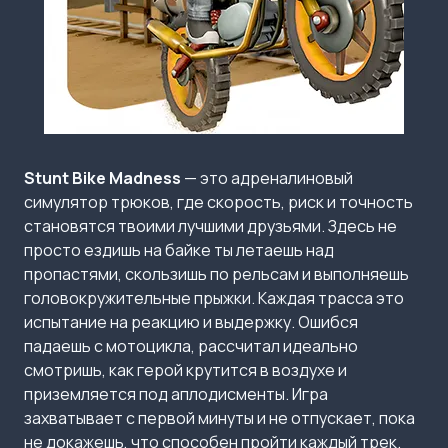
Stunt Bike Madness
— это адреналиновый
симулятор трюков, где скорость, риск и точность
становятся твоими лучшими друзьями. Здесь не
просто ездишь на байке ты летаешь над
пропастями, скользишь по рельсам и выполняешь
головокружительные прыжки. Каждая трасса это
испытание на реакцию и выдержку. Ошибся
падаешь с мотоцикла, рассчитал идеально
смотришь, как герой крутится в воздухе и
приземляется под аплодисменты. Игра
захватывает с первой минуты и не отпускает, пока
не докажешь, что способен пройти каждый трек.