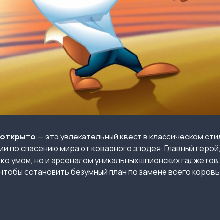
е открыто
— это увлекательный квест в классическом сти
ии по спасению мира от коварного злодея. Главный герой
ко умом, но и арсеналом уникальных шпионских гаджетов
тобы остановить безумный план по замене всего коровье