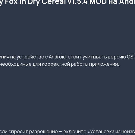
Fox in Dry Cereal v1.5.4 MOD на And
ия на устройство с Android, стоит учитывать версию OS.
необходимые для корректной работы приложения.
сли спросит разрешение — включите «Установка из неиз