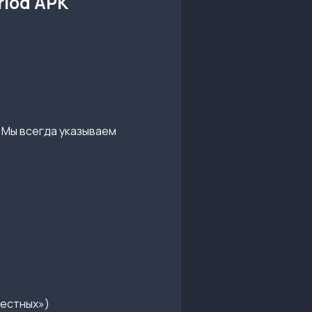
riod APK
 Мы всегда указываем
вестных»)