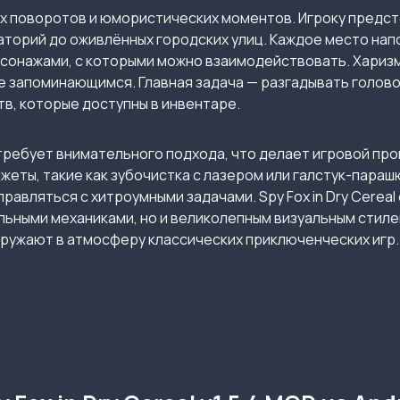
х поворотов и юмористических моментов. Игроку предст
аторий до оживлённых городских улиц. Каждое место на
сонажами, с которыми можно взаимодействовать. Хариз
 запоминающимся. Главная задача — разгадывать головол
в, которые доступны в инвентаре.
 требует внимательного подхода, что делает игровой пр
жеты, такие как зубочистка с лазером или галстук-пара
равляться с хитроумными задачами. Spy Fox in Dry Cereal
ьными механиками, но и великолепным визуальным стиле
ружают в атмосферу классических приключенческих игр.