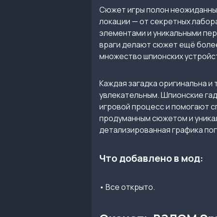
Сюжет игры полон неожиданны
локации — от секретных лабор
элементами и уникальными пер
враги делают сюжет ещё более
множество шпионских устройст
Каждая загадка оригинальна и
увлекательным. Шпионские гад
игровой процесс и помогают сп
продуманным сюжетом и уникал
детализированная графика пог
Что добавлено в мод:
• Все открыто.