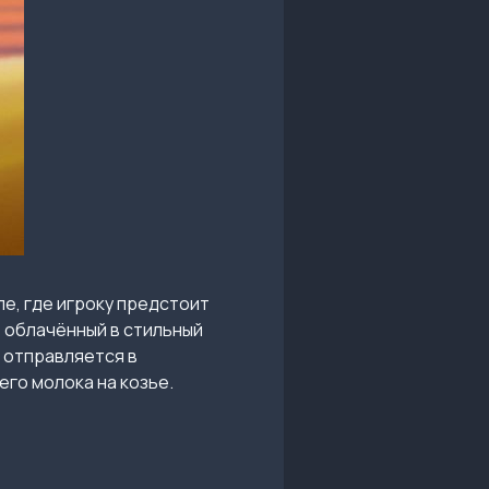
ле, где игроку предстоит
, облачённый в стильный
, отправляется в
го молока на козье.