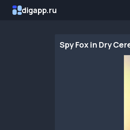
Перейти
digapp.ru
к
содержимому
Spy Fox in Dry Ce