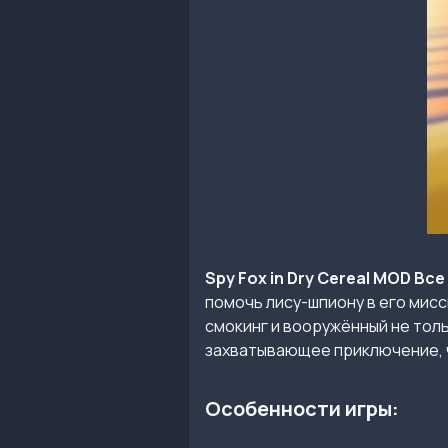
Spy Fox in Dry Cereal MOD Вс
помочь лису-шпиону в его мисс
смокинг и вооружённый не толь
захватывающее приключение, ч
Особенности игры: