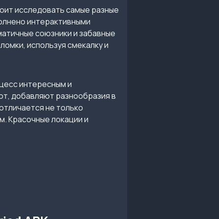
оит исследовать самые разные
полнено интерактивными
матичные союзники и забавные
омки, используя смекалку и
оцесс интересным и
шют, добавляют разнообразия в
 отличается не только
м. Красочные локации и