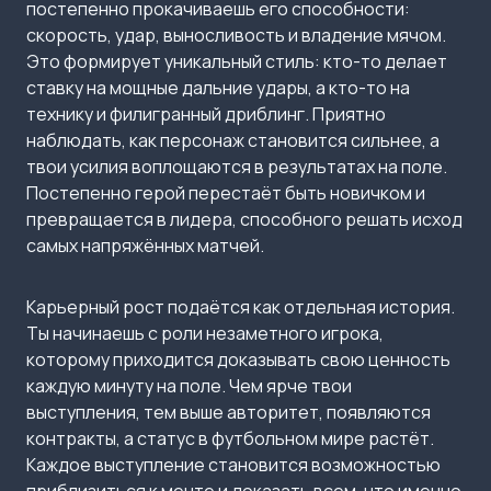
постепенно прокачиваешь его способности:
скорость, удар, выносливость и владение мячом.
Это формирует уникальный стиль: кто-то делает
ставку на мощные дальние удары, а кто-то на
технику и филигранный дриблинг. Приятно
наблюдать, как персонаж становится сильнее, а
твои усилия воплощаются в результатах на поле.
Постепенно герой перестаёт быть новичком и
превращается в лидера, способного решать исход
самых напряжённых матчей.
Карьерный рост подаётся как отдельная история.
Ты начинаешь с роли незаметного игрока,
которому приходится доказывать свою ценность
каждую минуту на поле. Чем ярче твои
выступления, тем выше авторитет, появляются
контракты, а статус в футбольном мире растёт.
Каждое выступление становится возможностью