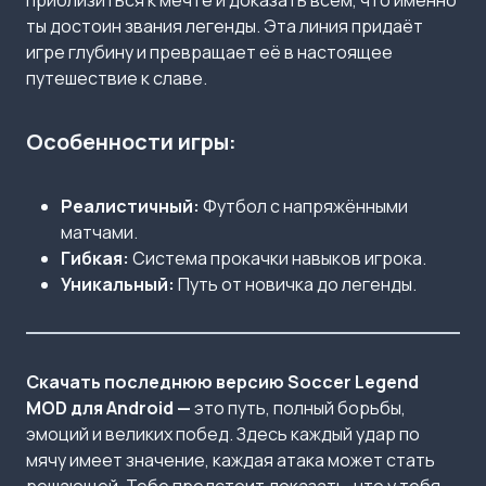
приблизиться к мечте и доказать всем, что именно
ты достоин звания легенды. Эта линия придаёт
игре глубину и превращает её в настоящее
путешествие к славе.
Особенности игры:
Реалистичный:
Футбол с напряжёнными
матчами.
Гибкая:
Система прокачки навыков игрока.
Уникальный:
Путь от новичка до легенды.
Скачать последнюю версию Soccer Legend
MOD для Android —
это путь, полный борьбы,
эмоций и великих побед. Здесь каждый удар по
мячу имеет значение, каждая атака может стать