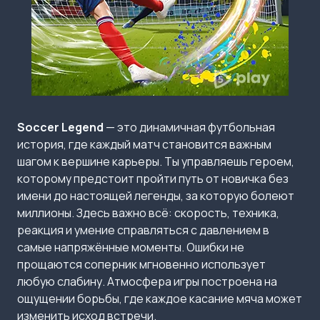
Soccer Legend
— это динамичная футбольная
история, где каждый матч становится важным
шагом к вершине карьеры. Ты управляешь героем,
которому предстоит пройти путь от новичка без
имени до настоящей легенды, за которую болеют
миллионы. Здесь важно всё: скорость, техника,
реакция и умение справляться с давлением в
самые напряжённые моменты. Ошибки не
прощаются соперник мгновенно использует
любую слабину. Атмосфера игры построена на
ощущении борьбы, где каждое касание мяча может
изменить исход встречи.