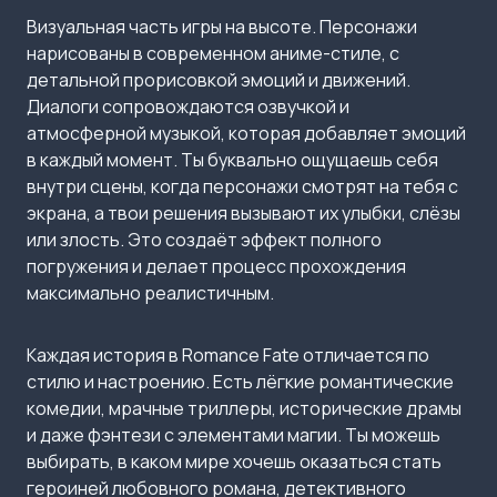
Визуальная часть игры на высоте. Персонажи
нарисованы в современном аниме-стиле, с
детальной прорисовкой эмоций и движений.
Диалоги сопровождаются озвучкой и
атмосферной музыкой, которая добавляет эмоций
в каждый момент. Ты буквально ощущаешь себя
внутри сцены, когда персонажи смотрят на тебя с
экрана, а твои решения вызывают их улыбки, слёзы
или злость. Это создаёт эффект полного
погружения и делает процесс прохождения
максимально реалистичным.
Каждая история в Romance Fate отличается по
стилю и настроению. Есть лёгкие романтические
комедии, мрачные триллеры, исторические драмы
и даже фэнтези с элементами магии. Ты можешь
выбирать, в каком мире хочешь оказаться стать
героиней любовного романа, детективного