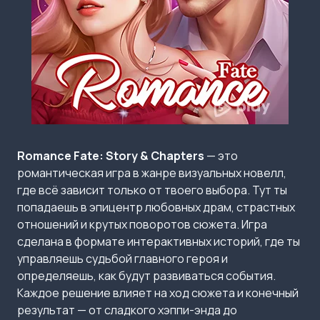
Romance Fate: Story & Chapters
— это
романтическая игра в жанре визуальных новелл,
где всё зависит только от твоего выбора. Тут ты
попадаешь в эпицентр любовных драм, страстных
отношений и крутых поворотов сюжета. Игра
сделана в формате интерактивных историй, где ты
управляешь судьбой главного героя и
определяешь, как будут развиваться события.
Каждое решение влияет на ход сюжета и конечный
результат — от сладкого хэппи-энда до