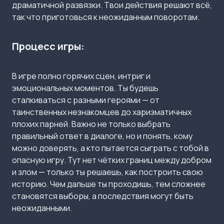
драматичной развязки. Твои действия решают всё,
так что приготовься к неожиданным поворотам.
Процесс игры:
В игре полно горячих сцен, интриг и
эмоциональных моментов. Ты будешь
сталкиваться с разными героями — от
таинственных незнакомцев до харизматичных
плохих парней. Важно не только выбрать
правильный ответ в диалоге, но и понять, кому
можно доверять, а кто пытается сыграть с тобой в
опасную игру. Тут нет чётких границ между добром
и злом — только ты решаешь, как построить свою
историю. Чем дальше ты проходишь, тем сложнее
становятся выборы, а последствия могут быть
неожиданными.