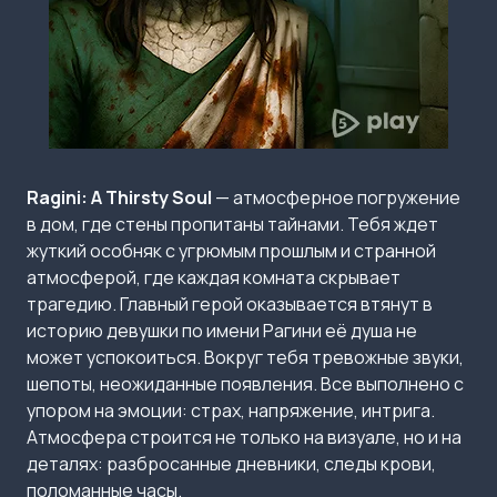
Ragini: A Thirsty Soul
— атмосферное погружение
в дом, где стены пропитаны тайнами. Тебя ждет
жуткий особняк с угрюмым прошлым и странной
атмосферой, где каждая комната скрывает
трагедию. Главный герой оказывается втянут в
историю девушки по имени Рагини её душа не
может успокоиться. Вокруг тебя тревожные звуки,
шепоты, неожиданные появления. Все выполнено с
упором на эмоции: страх, напряжение, интрига.
Атмосфера строится не только на визуале, но и на
деталях: разбросанные дневники, следы крови,
поломанные часы.