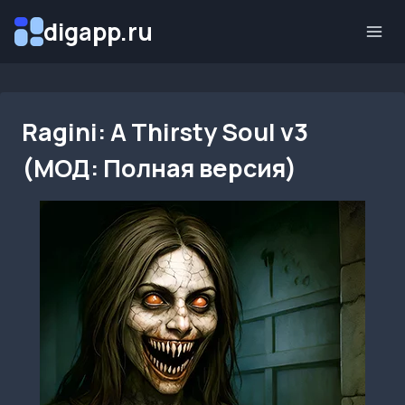
Перейти
digapp.ru
к
содержимому
Ragini: A Thirsty Soul v3
(МОД: Полная версия)