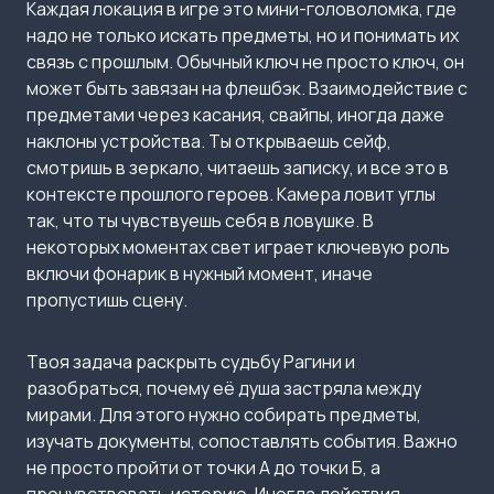
Каждая локация в игре это мини-головоломка, где
надо не только искать предметы, но и понимать их
связь с прошлым. Обычный ключ не просто ключ, он
может быть завязан на флешбэк. Взаимодействие с
предметами через касания, свайпы, иногда даже
наклоны устройства. Ты открываешь сейф,
смотришь в зеркало, читаешь записку, и все это в
контексте прошлого героев. Камера ловит углы
так, что ты чувствуешь себя в ловушке. В
некоторых моментах свет играет ключевую роль
включи фонарик в нужный момент, иначе
пропустишь сцену.
Твоя задача раскрыть судьбу Рагини и
разобраться, почему её душа застряла между
мирами. Для этого нужно собирать предметы,
изучать документы, сопоставлять события. Важно
не просто пройти от точки А до точки Б, а