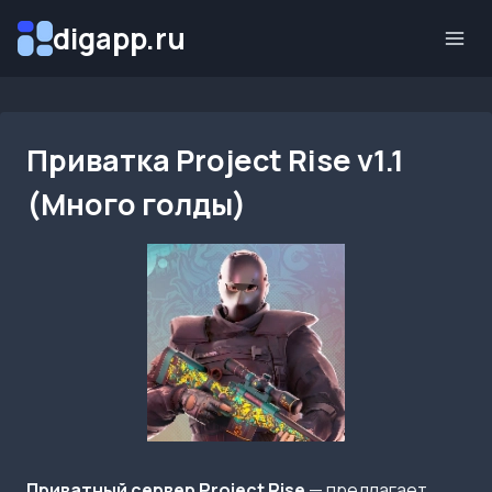
Перейти
digapp.ru
к
содержимому
Приватка Project Rise v1.1
(Много голды)
Приватный сервер Project Rise
— предлагает