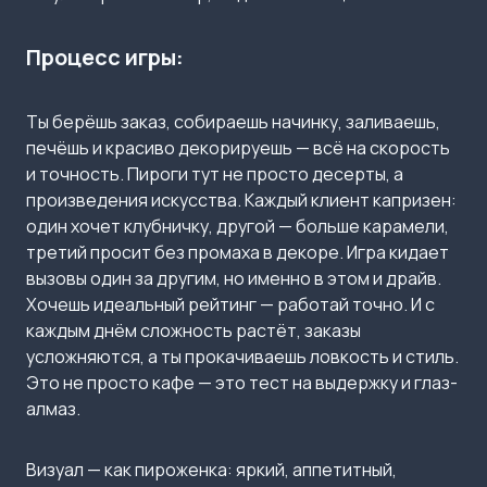
Процесс игры:
Ты берёшь заказ, собираешь начинку, заливаешь,
печёшь и красиво декорируешь — всё на скорость
и точность. Пироги тут не просто десерты, а
произведения искусства. Каждый клиент капризен:
один хочет клубничку, другой — больше карамели,
третий просит без промаха в декоре. Игра кидает
вызовы один за другим, но именно в этом и драйв.
Хочешь идеальный рейтинг — работай точно. И с
каждым днём сложность растёт, заказы
усложняются, а ты прокачиваешь ловкость и стиль.
Это не просто кафе — это тест на выдержку и глаз-
алмаз.
Визуал — как пироженка: яркий, аппетитный,