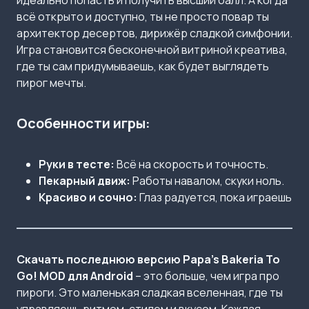
идеально попасть и получить высший балл. А когда
всё открыто и доступно, ты не просто повар ты
архитектор десертов, дирижёр сладкой симфонии.
Игра становится бесконечной витриной креатива,
где ты сам придумываешь, как будет выглядеть
пирог мечты.
Особенности игры:
Руки в тесте:
Всё на скорость и точность.
Пекарный движ:
Работы навалом, скуки ноль.
Красиво и сочно:
Глаз радуется, пока играешь
Скачать последнюю версию Papa’s Bakeria To
Go! MOD для Android
– это больше, чем игра про
пироги. Это маленькая сладкая вселенная, где ты