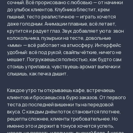
сочный. Всё прорисовано с любовью — от начинки
до улыбок клиентов. Клубника блестит, крем
пышный, тесто реалистичное — играть хочется
даже голодным. Анимации плавные, всё летает,
крутится и радует глаз. Звук добавляет уюта: звон
колокольчика, пузырьки на тесте, довольные
«ммм» — всё работает на атмосферу. Интерфейс
удобный: всё под рукой, свайпы чёткие, ничего не
мешает. Погружаешься полностью, как будто сам
стоишь у прилавка, чувствуешь аромат выпечки и
слышишь, как печка дышит.
Каждое утро ты открываешь кафе, встречаешь
клиентов и бросаешься в бурю заказов. От первого
теста до последней вишенки ты на передовой
вкуса. С каждым днём поток становится плотнее,
рецепты сложнее, клиенты требовательнее. Но
именно это и держит в тонусе хочется успеть,