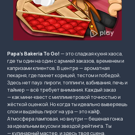
Papa’s Bakeria To Go!
— это сладкая кухня хаоса,
где ты один на один с армией заказов, временем и
капризами клиентов. В центре — ароматная
пекарня, где пахнет корицей, тестом и победой.
Здесь нет пауз: пироги, топпинги, взбивания, печь и
таймер — всё требует внимания. Каждый заказ
— как мини-квест с миллиметровой точностью и
жёсткой оценкой. Но когда ты идеально выверяешь
слои и выдаёшь пирог на ура — это кайф.
Атмосфера ламповая, но внутри — бешеная гонка
за идеальным вкусом и звездой рейтинга. Ты
— кулинарный мастер, и здесь твоя сцена.