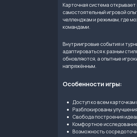
Карточная система открывает 
самостоятельный игровой опыт
челленджам и режимам, где мо
командами.
Внутриигровые события и турн
адаптироваться к разным стил
обновляются, а опытные игрок
напряжённым.
Особенности игры:
Доступ ко всем карточкам 
Разблокированы улучшения
Свобода построения идеал
Комфортное исследование
Возможность сосредоточит