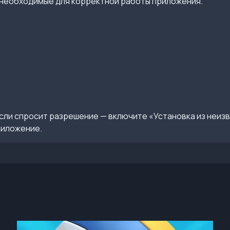
необходимые для корректной работы приложения.
сли спросит разрешение — включите «Установка из неиз
риложение.