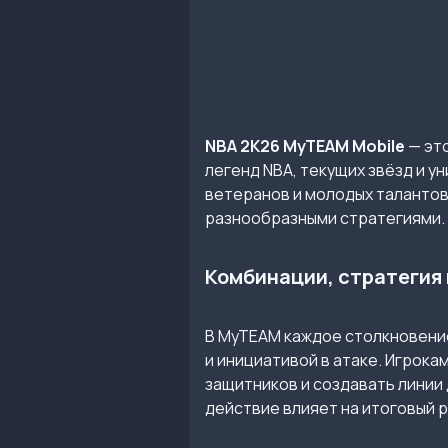
NBA 2K26 MyTEAM Mobile
— эт
легенд NBA, текущих звёзд и у
ветеранов и молодых талантов
разнообразными стратегиями. З
Комбинации, стратегия
В MyTEAM каждое столкновение
и инициативой в атаке. Игрок
защитников и создавать линии
действие влияет на итоговый р