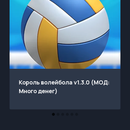
Король волейбола v1.3.0 (МОД:
Много денег)