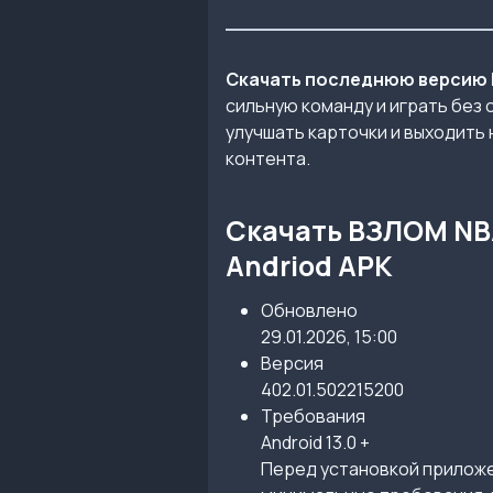
Скачать последнюю версию 
сильную команду и играть без
улучшать карточки и выходить
контента.
Скачать ВЗЛОМ NBA
Andriod APK
Обновлено
29.01.2026, 15:00
Версия
402.01.502215200
Требования
Android 13.0 +
Перед установкой приложен