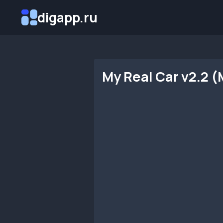
Перейти
digapp.ru
к
содержимому
My Real Car v2.2