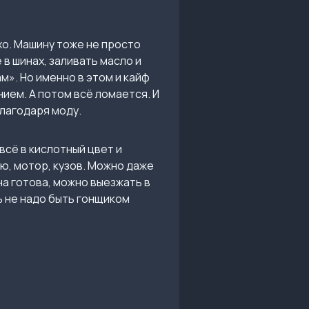
охо. Машину тоже не просто
 в шинах, заливать масло и
м». Но именно в этом и кайф
нием. А потом всё ломается. И
благодаря моду.
сё в кислотный цвет и
ю, мотор, кузов. Можно даже
на готова, можно выезжать в
сь не надо быть гонщиком