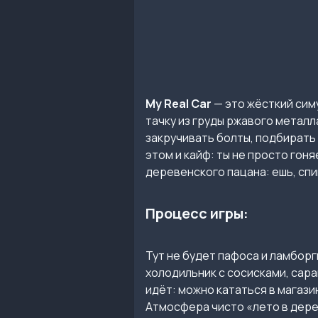
My Real Car
— это жёсткий симу
тачку из груды ржавого металла
закручивать болты, подбирать 
этом и кайф: ты не просто гон
деревенского пацана: ешь, спиш
Процесс игры:
Тут не будет пафоса и ламбор
холодильник с сосисками, сара
идёт: можно кататься в магази
Атмосфера чисто «лето в дерев