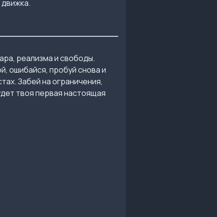
 движка.
гара, реализма и свободы.
ой, ошибайся, пробуй снова и
тах. Забей на ограничения,
будет твоя первая настоящая