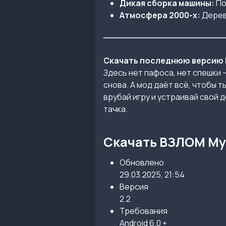
Дикая сборка машины:
По
Атмосфера 2000-х:
Дереве
Скачать последнюю версию M
Здесь нет пафоса, нет спешки —
снова. А мод даёт всё, чтобы 
врубай игру и устраивай свой 
тачка.
Скачать ВЗЛОМ My R
Обновлено
29.03.2025, 21:54
Версия
2.2
Требования
Android 6.0 +