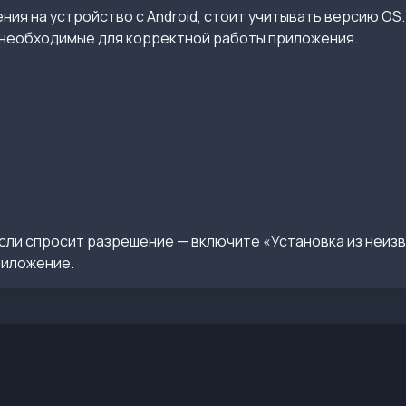
ия на устройство с Android, стоит учитывать версию OS.
необходимые для корректной работы приложения.
сли спросит разрешение — включите «Установка из неиз
риложение.