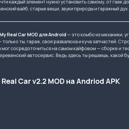
чти каждый элемент нужно установить самому, от гаек до
нский вайб, старые вещи, звуки природы и гаражный дух.
y Real Car MOD для Android
— это комбо из механики, у
 только ты, гараж, своя развалюха и куча запчастей. Стр
ты мог сосредоточиться на самом кайфовом — сборке и тес
деревенский автосервис. Ведь здесь ты решаешь, какой 
eal Car v2.2 MOD на Andriod APK