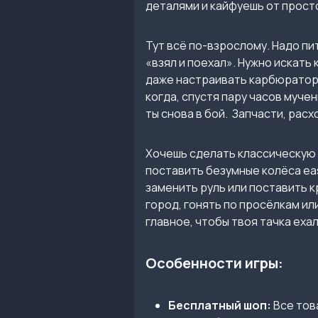
деталями и кайфуешь от просто
Тут всё по-взрослому. Надо пит
«взял и поехал». Нужно искать
даже настраивать карбюратор. 
когда, спустя пару часов мучен
ты снова в бой. Запчасти, расх
Хочешь сделать классическую 
поставить безумные колёса eas
заменить руль или поставить к
город, гонять по просёлкам ил
главное, чтобы твоя тачка ехала
Особенности игры:
Бесплатный шоп:
Все това