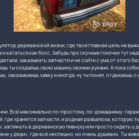
лятор деревенской жизни, где твоя главная цель не выж
 и кататься как босс. Забудь про скучные гоночки тут на
детали, заказывать запчасти и не сойти с ума от этого б
яешь ты создаёшь свою машину своими руками. А пока со
ь, заказываешь хавку и иногда, ну ты понял, отдыхаешь с
гини. Всё максимально по-простому, по-домашнему: гара
й, где хранятся запчасти, и родная развалюха, которую т
н, заглянуть в деревенскую пивнуху или просто сидеть у д
не у дяди», где всё неспешно, но очень душевно. Ты живё