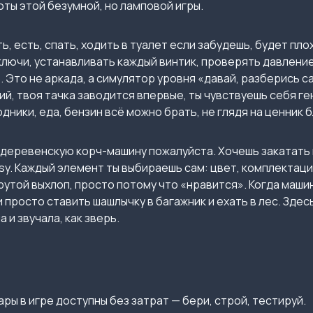
ты этой безумной, но ламповой игры.
ь, есть, спать, ходить в туалет если забудешь, будет пл
 ключи, устанавливать каждый винтик, проверять давление
Это не аркада, а симулятор уровня «давай, разберись са
ий, твоя тачка заводится впервые, ты чувствуешь себя ге
одники, еда, бензин всё можно брать, не глядя на ценник 
деревенскую корч-машину пожалуйста. Хочешь закатать в
y. Каждый элемент ты выбираешь сам: цвет, комплектаци
рутой выхлоп, просто потому что «нравится». Когда маши
и просто ставить шашлычку в багажник и ехать в лес. Зде
 и звучала, как зверь.
ры в игре доступны без затрат — бери, строй, тестируй.