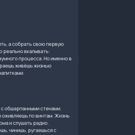
ить, а собрать свою первую
до реально вкалывать:
езумного процесса. Но именно в
бираешь живёшь жизнью
 напитками.
ж с обшарпанными стенами,
ы оживляешь по винтам. Жизнь
ома и слушать радио.
шь, чинишь, ругаешься с