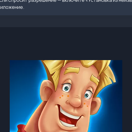
сли спросит разрешение — включите «Установка из неиз
риложение.