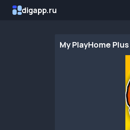
Перейти
digapp.ru
к
содержимому
My PlayHome Plus 