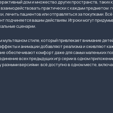
рактивный дом и множество других пространств, таких ка
о взаимодействовать практически с каждым предметом: го
и, лечить пациентов или отправляться за покупками. Вс
ент подчиняется вашим действиям. Игроки могут придумы
кальные сценарии.
м мультяшном стиле, который привлекает внимание дете
е эффекты и анимации добавляют реализма и оживляют ка
ние обеспечивают комфорт даже для самых маленьких п
единение всех предыдущих игр серии в одном приложении
 разными версиями: всё доступно в одном месте, включа