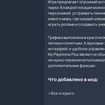
Игра предлагает огромный инте
парки. В каждой локации можн
персонажей, устраивать пикник
живого мира, где каждый элем
играть ролями и создавать уни
Графика выполнена в красочно
лёгким и понятным. А звуковы
интерфейс и удобное управле
My PlayHome Plus является объ
не нужно переключаться между
дополнительные функции.
Что добавлено в мод:
• Все открыто.