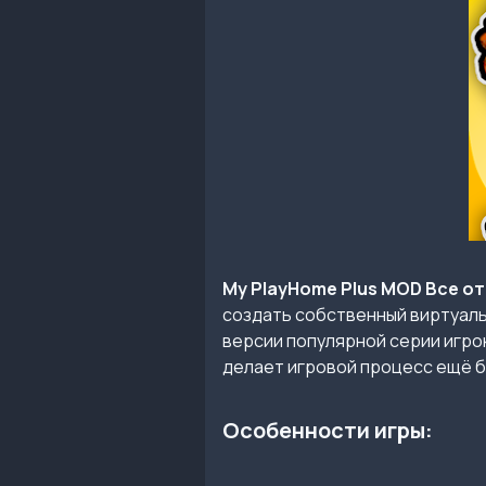
My PlayHome Plus MOD Все о
создать собственный виртуаль
версии популярной серии игро
делает игровой процесс ещё 
Особенности игры: