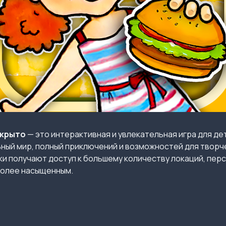
ткрыто
— это интерактивная и увлекательная игра для де
ный мир, полный приключений и возможностей для творч
ки получают доступ к большему количеству локаций, пер
более насыщенным.