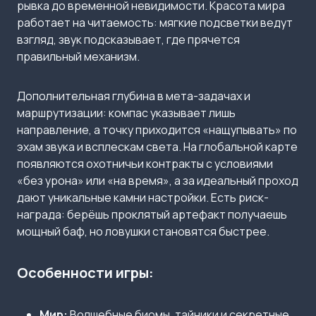
рывка до временной невидимости. Красота мира
работает на читаемость: мягкие подсветки ведут
взгляд, звук подсказывает, где прячется
правильный механизм.
Дополнительная глубина в мета-задачах и
маршрутизации: компас указывает лишь
направление, а точку приходится «нащупывать» по
эхам звука и всплескам света. На глобальной карте
появляются охотничьи контракты с условиями
«без урона» или «на время», а за идеальный проход
дают уникальные камни настройки. Есть риск-
награда: берёшь проклятый артефакт получаешь
мощный баф, но ловушки становятся быстрее.
Особенности игры:
Мир:
Волшебные биомы, тайники и секретные