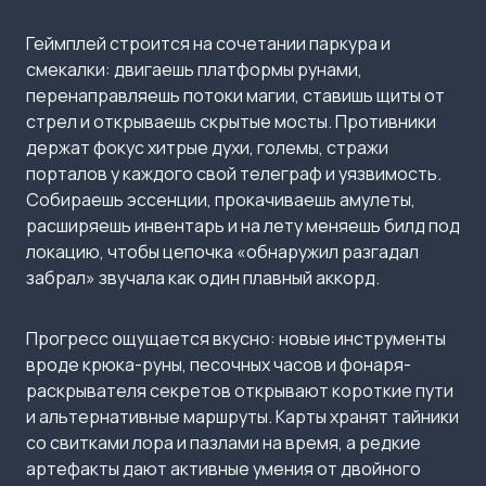
Геймплей строится на сочетании паркура и
смекалки: двигаешь платформы рунами,
перенаправляешь потоки магии, ставишь щиты от
стрел и открываешь скрытые мосты. Противники
держат фокус хитрые духи, големы, стражи
порталов у каждого свой телеграф и уязвимость.
Собираешь эссенции, прокачиваешь амулеты,
расширяешь инвентарь и на лету меняешь билд под
локацию, чтобы цепочка «обнаружил разгадал
забрал» звучала как один плавный аккорд.
Прогресс ощущается вкусно: новые инструменты
вроде крюка-руны, песочных часов и фонаря-
раскрывателя секретов открывают короткие пути
и альтернативные маршруты. Карты хранят тайники
со свитками лора и пазлами на время, а редкие
артефакты дают активные умения от двойного