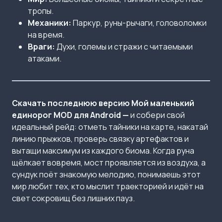
тропы.
Механики:
Паркур, руны-рычаги, головоломки
на время.
Враги:
Духи, големы и стражи с читаемыми
атаками.
Скачать последнюю версию Мой маленький
единорог MOD для Android —
и собери свой
идеальный рейд: отметь тайники на карте, накатай
линию прыжков, проверь связку артефактов и
вытащи максимум из каждого биома. Когда руна
щёлкает вовремя, мост проявляется из воздуха, а
сундук поёт знакомую мелодию, понимаешь этот
мир любит тех, кто мыслит траекторией и идёт на
свет сокровищ без лишних пауз.