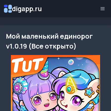
Перейти
digapp.ru
к
содержимому
Мой маленький единорог
v1.0.19 (Все открыто)