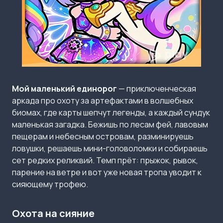
Мой маленький единорог
— приключенческая
аркада про охоту за артефактами в волшебных
биомах, где карты шепчут легенды, а каждый сундук
маленькая загадка. Бежишь по лесам фей, лавовым
пещерам и небесным островам, разминируешь
ловушки, решаешь мини-головоломки и собираешь
сет редких реликвий. Темп прёт: прыжок, рывок,
парение на ветре и вот уже новая тропа уводит к
сияющему трофею.
Охота на сияние