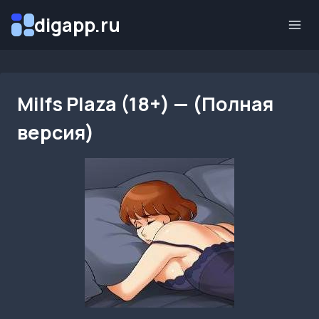
Перейти
digapp.ru
к
содержимому
Milfs Plaza (18+) — (Полная
версия)