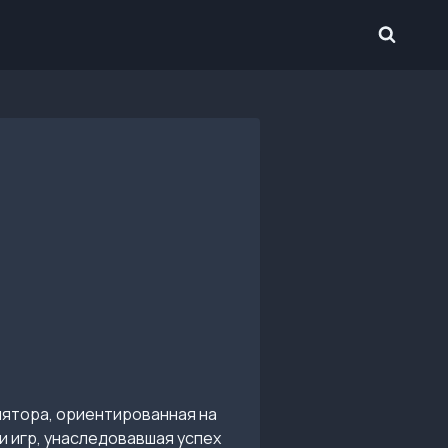
лятора, ориентированная на
и игр, унаследовавшая успех