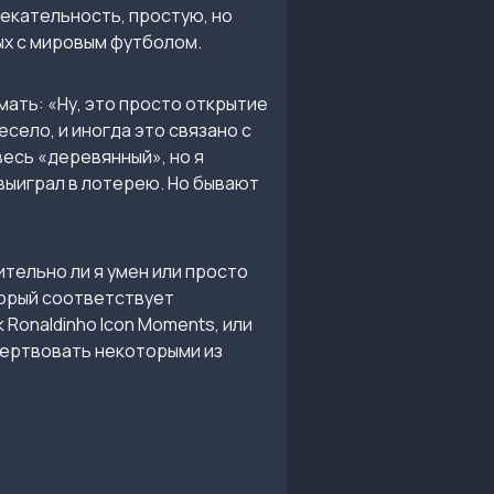
лекательность, простую, но
ых с мировым футболом.
ать: «Ну, это просто открытие
село, и иногда это связано с
весь «деревянный», но я
 выиграл в лотерею. Но бывают
тельно ли я умен или просто
торый соответствует
 Ronaldinho Icon Moments, или
жертвовать некоторыми из