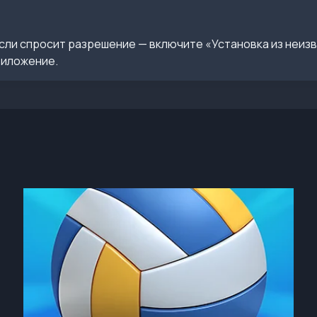
сли спросит разрешение — включите «Установка из неиз
риложение.