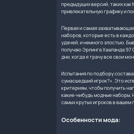
предыдущих версий, таких как 
привлекательную графику и по
Первая и самая захватывающая
наборов, которые есть в каждо
удачей, и немного злостью. Быв
получаю Эрлинга Хааланда 97 O
дни, когда я трачу все свои мо
Испытания по подбору состава 
сумасшедший игрок?». Это исп
критериям, чтобы получить наг
какие-нибудь модные наборы. 
самых крутых игроков в вашем п
Особенности мода: