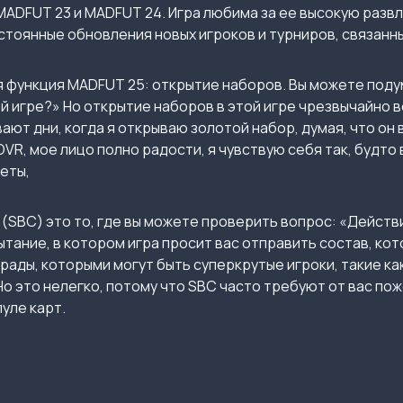
MADFUT 23 и MADFUT 24. Игра любима за ее высокую разв
стоянные обновления новых игроков и турниров, связанн
 функция MADFUT 25: открытие наборов. Вы можете подум
й игре?» Но открытие наборов в этой игре чрезвычайно ве
ают дни, когда я открываю золотой набор, думая, что он 
VR, мое лицо полно радости, я чувствую себя так, будто
неты,
(SBC) это то, где вы можете проверить вопрос: «Действи
ытание, в котором игра просит вас отправить состав, ко
рады, которыми могут быть суперкрутые игроки, такие как
Но это нелегко, потому что SBC часто требуют от вас по
уле карт.