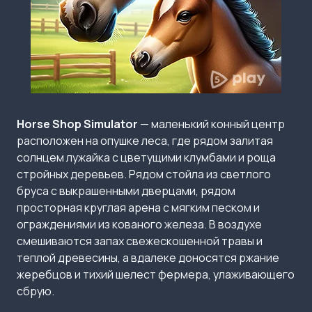
Horse Shop Simulator
— маленький конный центр
расположен на опушке леса, где рядом залитая
солнцем лужайка с цветущими клумбами и роща
стройных деревьев. Рядом стойла из светлого
бруса с выкрашенными дверцами, рядом
просторная круглая арена с мягким песком и
ограждениями из кованого железа. В воздухе
смешиваются запах свежескошенной травы и
теплой древесины, а вдалеке доносятся ржание
жеребцов и тихий шелест фермера, улаживающего
сбрую.