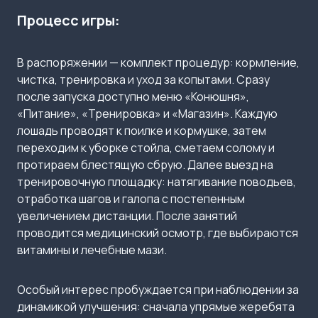
Процесс игры:
В распоряжении — комплект процедур: кормление,
чистка, тренировка и уход за копытами. Сразу
после запуска доступно меню «Конюшня»,
«Питание», «Тренировка» и «Магазин». Каждую
лошадь проводят к поилке и кормушке, затем
переходим к уборке стойла, сметаем солому и
протираем блестящую сбрую. Далее выезд на
тренировочную площадку: натягивание поводьев,
отработка шагов и галопа с постепенным
увеличением дистанции. После занятий
проводится медицинский осмотр, где выбираются
витамины и лечебные мази.
Особый интерес пробуждается при наблюдении за
динамикой улучшения: сначала упрямые жеребята