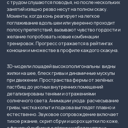
с трудом слушаются поводья, но после нескольких
занятий изящно резво несут на полном скаку.
Моменты, когда конь реагирует на легкое
поглаживание вдоль шеи или уверенно проходит
полосу препятствий, вызывают чувство гордости и
желание попробовать новые комбинации
тренировок. Прогресс отражается в рейтингах
конюшни и множестве в профиле каждого скакуна.
3D-модели лошадей высокополигональны: видны
жилки на шее, блеск гривы и динамичные мускулы
при движении. Пространства фермы от зелёных
пастбищ до уютных внутренних помещений
детализированы тенями и отражениями
солнечного света. Анимации ухода: расчесывание
гривы, чистка копыт и подкова выглядят плавно и
естественно. Звуковое сопровождение включает
тихое ржание, скрип сбруи и шорох щетки по коже,