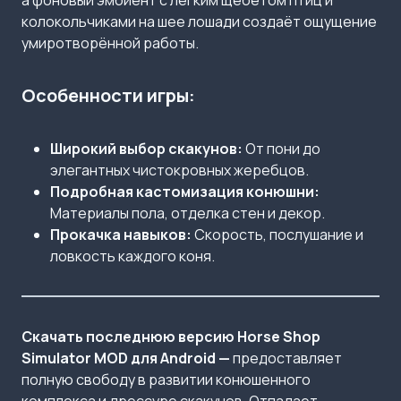
а фоновый эмбиент с лёгким щебетом птиц и
колокольчиками на шее лошади создаёт ощущение
умиротворённой работы.
Особенности игры:
Широкий выбор скакунов:
От пони до
элегантных чистокровных жеребцов.
Подробная кастомизация конюшни:
Материалы пола, отделка стен и декор.
Прокачка навыков:
Скорость, послушание и
ловкость каждого коня.
Скачать последнюю версию Horse Shop
Simulator MOD для Android —
предоставляет
полную свободу в развитии конюшенного