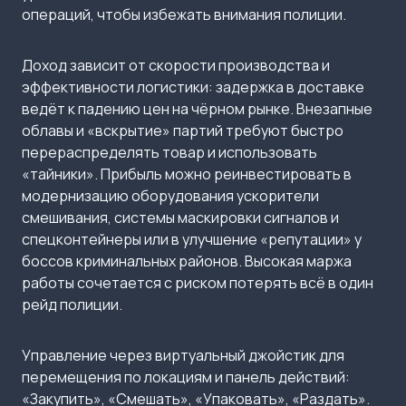
операций, чтобы избежать внимания полиции.
Доход зависит от скорости производства и
эффективности логистики: задержка в доставке
ведёт к падению цен на чёрном рынке. Внезапные
облавы и «вскрытие» партий требуют быстро
перераспределять товар и использовать
«тайники». Прибыль можно реинвестировать в
модернизацию оборудования ускорители
смешивания, системы маскировки сигналов и
спецконтейнеры или в улучшение «репутации» у
боссов криминальных районов. Высокая маржа
работы сочетается с риском потерять всё в один
рейд полиции.
Управление через виртуальный джойстик для
перемещения по локациям и панель действий:
«Закупить», «Смешать», «Упаковать», «Раздать».