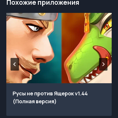
Похожие приложения
Русы не против Ящерок v1.44
(Полная версия)