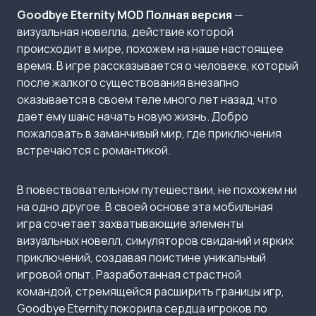
Goodbye Eternity MOD Полная версия
—
визуальная новелла, действие которой
происходит в мире, похожем на наше настоящее
время. В игре рассказывается о человеке, который
после жалкого существования внезапно
оказывается в своем теле много лет назад, что
дает ему шанс начать новую жизнь. Добро
пожаловать в заманчивый мир, где приключения
встречаются с романтикой.
В ​​повествовательном путешествии, не похожем ни
на одно другое. В своей основе эта мобильная
игра сочетает захватывающие элементы
визуальных новелл, симуляторов свиданий и ярких
приключений, создавая поистине уникальный
игровой опыт. Разработанная страстной
командой, стремящейся расширить границы игр,
Goodbye Eternity покорила сердца игроков по