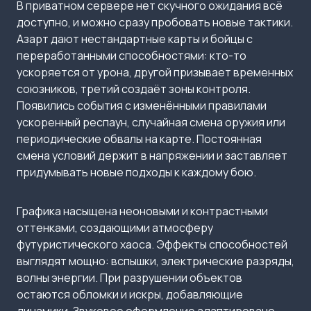
В приватном сервере нет скучного ожидания всё
доступно, и можно сразу пробовать новые тактики.
Азарт дают нестандартные карты и бойцы с
переработанными способностями: кто-то
ускоряется от урона, другой призывает временных
союзников, третий создаёт зоны контроля.
Появились события с изменёнными правилами
ускоренный респаун, случайная смена оружия или
периодические обвалы на карте. Постоянная
смена условий держит в напряжении и заставляет
придумывать новые подходы к каждому бою.
Графика насыщена неоновыми и контрастными
оттенками, создающими атмосферу
футуристического хаоса. Эффекты способностей
выглядят мощно: вспышки, электрические разряды,
волны энергии. При разрушении объектов
остаются обломки и искры, добавляющие