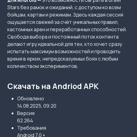
для Android —
это возможность сыграть в Brawl
Stars без рамок и ожиданий, с доступом ко всем
бойцам, картам и режимам. Здесь каждая сессия
ощущается свежей за счёт уникальных правил,
кастомных арен и переработанных способностей.
Свобода выбора и постоянный поток контента
делают игру идеальной для тех, кто хочет сразу
испытать максимум возможностей и проводить
время в ярких, непредсказуемых боях с любым
количеством экспериментов.
Скачать на Andriod APK
Обновлено
14.08.2025, 09:20
Версия
62.264
Требования
Android 7.0 +