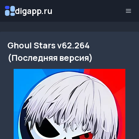
Перейти
digapp.ru
к
содержимому
Ghoul Stars v62.264
(Последняя версия)