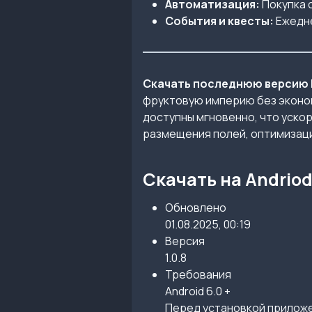
Автоматизация:
Покупка 
События и квесты:
Ежедне
Скачать последнюю версию F
фруктовую империю без эконом
доступны мгновенно, что уско
размещения полей, оптимизаци
Скачать на Andrio
Обновлено
01.08.2025, 00:19
Версия
1.0.8
Требования
Android 6.0 +
Перед установкой приложен