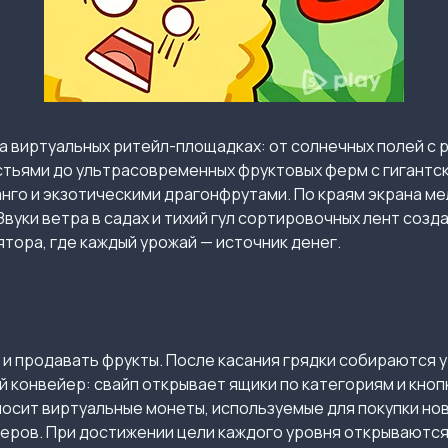
а виртуальных ритейл-площадках: от солнечных полей с 
тьями до ультрасовременных фруктовых ферм с гигантск
анго и экзотическими драгонфрутами. По краям экрана м
Звуки ветра в садах и тихий гул сортировочных лент со
тора, где каждый урожай — источник денег.
 и продавать фрукты. После касания грядки собираются 
 конвейер: свайп открывает ящики по категориям и кноп
носит виртуальные монеты, используемые для покупки но
еров. При достижении цели каждого уровня открываются