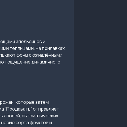
рощами апельсинов и
ими теплицами. На прилавках
елькают фоны с оживлёнными
здают ощущение динамичного
урожаи, которые затем
ка “Продавать” отправляет
вых полей, автоматических
 новые сорта фруктов и