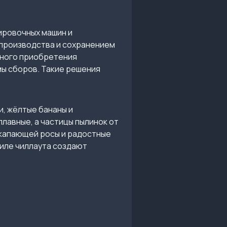
ировочных машин и
производства и сохранением
нного приобретения
ы сборов. Такие решения
, жёлтые бананы и
лавные, а частицы пылинок от
 капающей росы и радостные
иле чиллаута создают