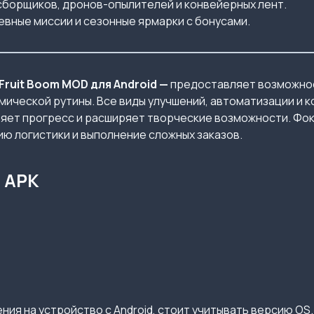
сборщиков, дронов-опылителей и конвейерных лент.
вные миссии и сезонные ярмарки с бонусами.
ruit Boom MOD для Android —
предоставляет возможно
ической рутины. Все виды улучшений, автоматизации и 
ряет прогресс и расширяет творческие возможности. Фо
ю логистики и выполнение сложных заказов.
d APK
ия на устройство с Android, стоит учитывать версию OS.