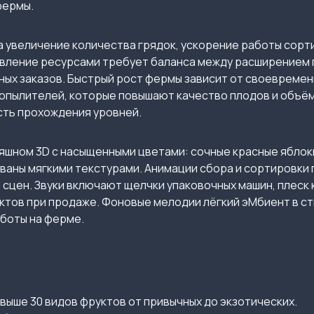
фермы.
 увеличение количества грядок, ускорение работы сорт
авление ресурсами требует баланса между расширением 
ных заказов. Быстрый рост фермы зависит от своевреме
опылителей, которые повышают качество плодов и объём
сть прохождения уровней.
яшном 3D с насыщенными цветами: сочные красные яблоки
аны мягкими текстурами. Анимации сбора и сортировки п
сцен. Звуки включают щелчки упаковочных машин, плеск
тов при продаже. Фоновые мелодии лёгкий эМбиент в ст
боты на ферме.
выше 30 видов фруктов от привычных до экзотических.