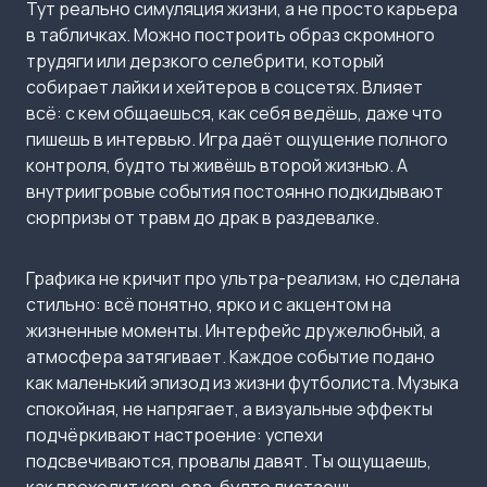
Тут реально симуляция жизни, а не просто карьера
в табличках. Можно построить образ скромного
трудяги или дерзкого селебрити, который
собирает лайки и хейтеров в соцсетях. Влияет
всё: с кем общаешься, как себя ведёшь, даже что
пишешь в интервью. Игра даёт ощущение полного
контроля, будто ты живёшь второй жизнью. А
внутриигровые события постоянно подкидывают
сюрпризы от травм до драк в раздевалке.
Графика не кричит про ультра-реализм, но сделана
стильно: всё понятно, ярко и с акцентом на
жизненные моменты. Интерфейс дружелюбный, а
атмосфера затягивает. Каждое событие подано
как маленький эпизод из жизни футболиста. Музыка
спокойная, не напрягает, а визуальные эффекты
подчёркивают настроение: успехи
подсвечиваются, провалы давят. Ты ощущаешь,