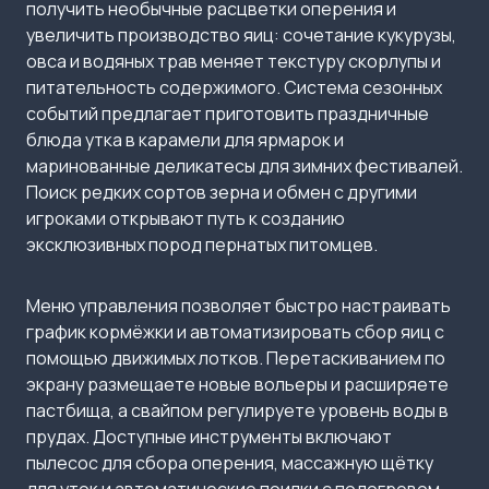
получить необычные расцветки оперения и
увеличить производство яиц: сочетание кукурузы,
овса и водяных трав меняет текстуру скорлупы и
питательность содержимого. Система сезонных
событий предлагает приготовить праздничные
блюда утка в карамели для ярмарок и
маринованные деликатесы для зимних фестивалей.
Поиск редких сортов зерна и обмен с другими
игроками открывают путь к созданию
эксклюзивных пород пернатых питомцев.
Меню управления позволяет быстро настраивать
график кормёжки и автоматизировать сбор яиц с
помощью движимых лотков. Перетаскиванием по
экрану размещаете новые вольеры и расширяете
пастбища, а свайпом регулируете уровень воды в
прудах. Доступные инструменты включают
пылесос для сбора оперения, массажную щётку