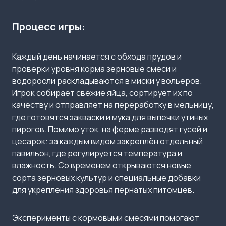
Процесс игры:
Каждый день начинается с обхода прудов и
проверки уровня корма зерновые смеси и
водоросли раскладываются в миски у вольеров.
Игрок собирает свежие яйца, сортирует их по
качеству и отправляет на переработку в мельницу,
где готовятся закваски и мука для выпечки утиных
пирогов. Помимо уток, на ферме разводят гусей и
цесарок: за каждым видом закреплён отдельный
павильон, где регулируется температура и
влажность. Со временем открываются новые
сорта зерновых культур и специальные добавки
для укрепления здоровья пернатых питомцев.
Эксперименты с кормовыми смесями помогают