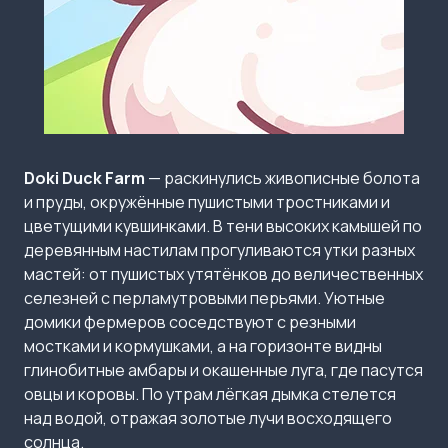
Doki Duck Farm
— раскинулись живописные болота
и пруды, окружённые пушистыми тростниками и
цветущими кувшинками. В тени высоких камышей по
деревянным настилам прогуливаются утки разных
мастей: от пушистых утятёнков до величественных
селезней с перламутровыми перьями. Уютные
домики фермеров соседствуют с резными
мостками и кормушками, а на горизонте видны
глинобитные амбары и окашенные луга, где пасутся
овцы и коровы. По утрам лёгкая дымка стелется
над водой, отражая золотые лучи восходящего
солнца.