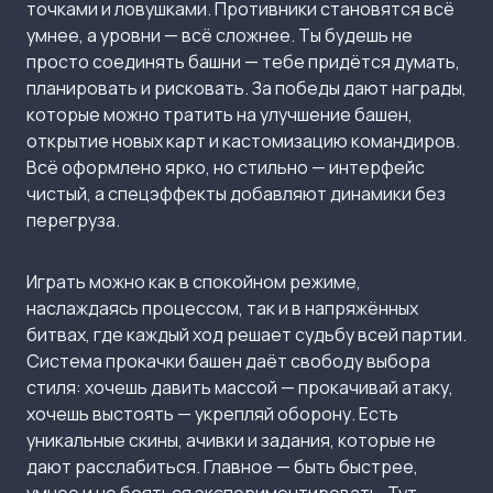
точками и ловушками. Противники становятся всё
умнее, а уровни — всё сложнее. Ты будешь не
просто соединять башни — тебе придётся думать,
планировать и рисковать. За победы дают награды,
которые можно тратить на улучшение башен,
открытие новых карт и кастомизацию командиров.
Всё оформлено ярко, но стильно — интерфейс
чистый, а спецэффекты добавляют динамики без
перегруза.
Играть можно как в спокойном режиме,
наслаждаясь процессом, так и в напряжённых
битвах, где каждый ход решает судьбу всей партии.
Система прокачки башен даёт свободу выбора
стиля: хочешь давить массой — прокачивай атаку,
хочешь выстоять — укрепляй оборону. Есть
уникальные скины, ачивки и задания, которые не
дают расслабиться. Главное — быть быстрее,