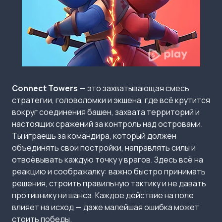
Connect Towers
— это захватывающая смесь
стратегии, головоломки и экшена, где всё крутится
вокруг соединения башен, захвата территорий и
настоящих сражений за контроль над островами.
Ты играешь за командира, который должен
объединять свои постройки, направлять силы и
отвоёвывать каждую точку у врагов. Здесь всё на
реакцию и соображалку: важно быстро принимать
решения, строить правильную тактику и не давать
противнику ни шанса. Каждое действие на поле
влияет на исход — даже малейшая ошибка может
стоить победы.