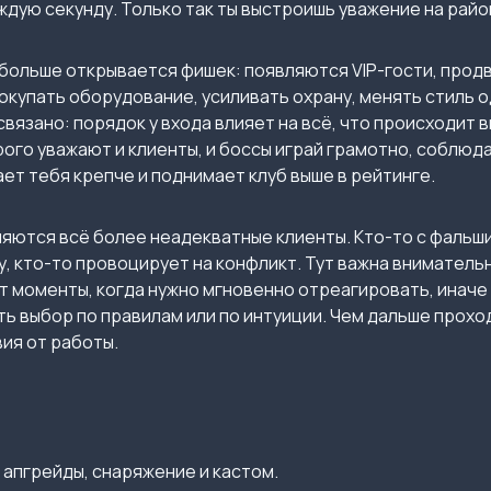
ждую секунду. Только так ты выстроишь уважение на райо
больше открывается фишек: появляются VIP-гости, продв
окупать оборудование, усиливать охрану, менять стиль 
связано: порядок у входа влияет на всё, что происходит 
ого уважают и клиенты, и боссы играй грамотно, соблюд
ет тебя крепче и поднимает клуб выше в рейтинге.
яются всё более неадекватные клиенты. Кто-то с фальш
 кто-то провоцирует на конфликт. Тут важна внимательн
т моменты, когда нужно мгновенно отреагировать, иначе
ть выбор по правилам или по интуиции. Чем дальше прохо
ия от работы.
 апгрейды, снаряжение и кастом.