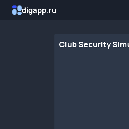
Перейти
digapp.ru
к
содержимому
Club Security Simu