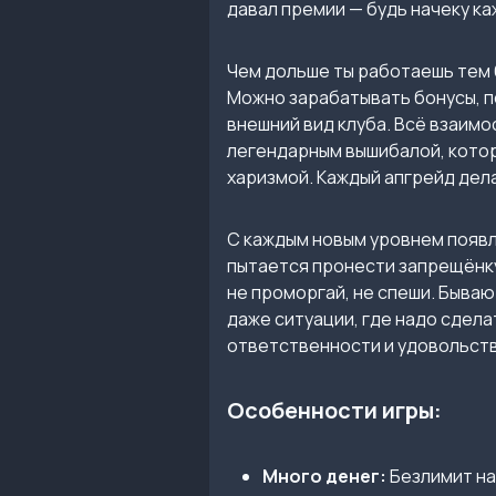
давал премии — будь начеку ка
Чем дольше ты работаешь тем 
Можно зарабатывать бонусы, п
внешний вид клуба. Всё взаимо
легендарным вышибалой, котор
харизмой. Каждый апгрейд дела
С каждым новым уровнем появл
пытается пронести запрещёнку,
не проморгай, не спеши. Бываю
даже ситуации, где надо сдела
ответственности и удовольств
Особенности игры:
Много денег:
Безлимит на