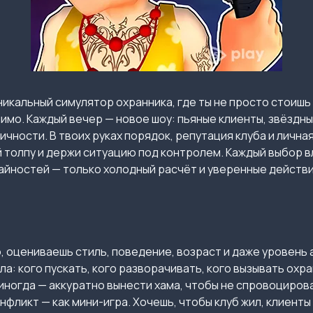
никальный симулятор охранника, где ты не просто стоишь 
мимо. Каждый вечер — новое шоу: пьяные клиенты, звёздны
ичности. В твоих руках порядок, репутация клуба и лична
 толпу и держи ситуацию под контролем. Каждый выбор вл
чайностей — только холодный расчёт и уверенные действи
, оцениваешь стиль, поведение, возраст и даже уровень
ла: кого пускать, кого разворачивать, кого вызывать охр
иногда — аккуратно вынести хама, чтобы не спровоцироват
нфликт — как мини-игра. Хочешь, чтобы клуб жил, клиент