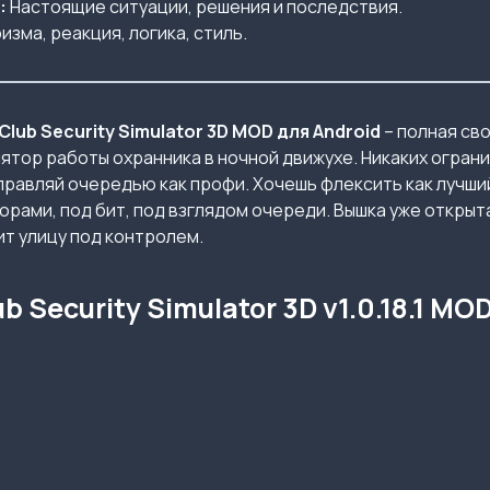
:
Настоящие ситуации, решения и последствия.
изма, реакция, логика, стиль.
Club Security Simulator 3D MOD для Android
– полная св
ятор работы охранника в ночной движухе. Никаких ограни
управляй очередью как профи. Хочешь флексить как лучши
орами, под бит, под взглядом очереди. Вышка уже открыт
ит улицу под контролем.
 Security Simulator 3D v1.0.18.1 MO