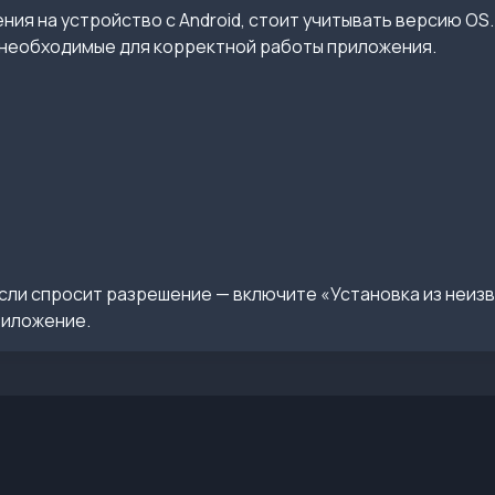
ия на устройство с Android, стоит учитывать версию OS.
необходимые для корректной работы приложения.
сли спросит разрешение — включите «Установка из неиз
риложение.