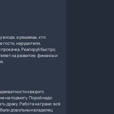
у входа, а решаешь, кто
е гости, нарушители,
я прокачка. Реагируй быстро,
ияет на развитие, финансы и
я.
 адекватности каждого
ане на подмогу. Порой надо
ь драку. Работа на грани: всё
ы были довольны и владелец