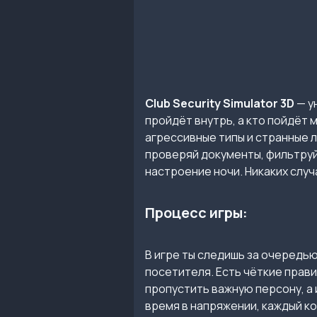
Club Security Simulator 3D
— у
пройдёт внутрь, а кто пойдёт 
агрессивные типы и странные л
проверяй документы, фильтруй
настроение ночи. Никаких слу
Процесс игры:
В игре ты следишь за очередью
посетителя. Есть чёткие прави
пропустить важную персону, а 
время в напряжении, каждый ко