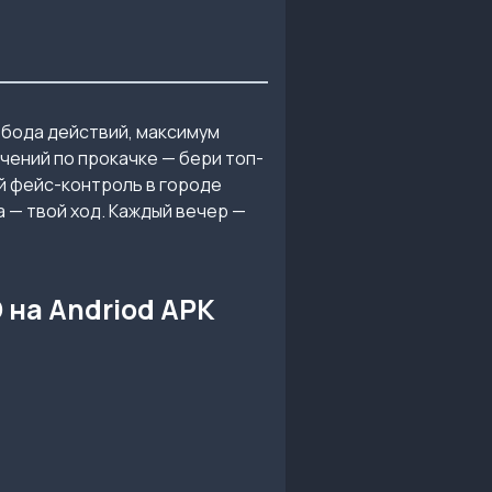
обода действий, максимум
чений по прокачке — бери топ-
й фейс-контроль в городе
а — твой ход. Каждый вечер —
D на Andriod APK