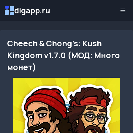
Перейти
digapp.ru
к
содержимому
Cheech & Chong’s: Kush
Kingdom v1.7.0 (МОД: Много
монет)