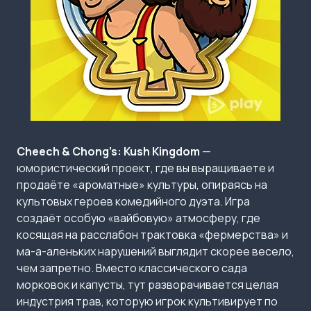
Cheech & Chong’s: Kush Kingdom
—
юмористический проект, где вы выращиваете и
продаёте «ароматные» культуры, опираясь на
культовых героев комедийного дуэта. Игра
создаёт особую «вайбовую» атмосферу, где
косящая на расслабон трактовка «фермерства» и
ма-а-аленьких нарушений выглядит скорее весело,
чем запретно. Вместо классического сада
морковок и капусты, тут разворачивается целая
индустрия трав, которую игрок культивирует по