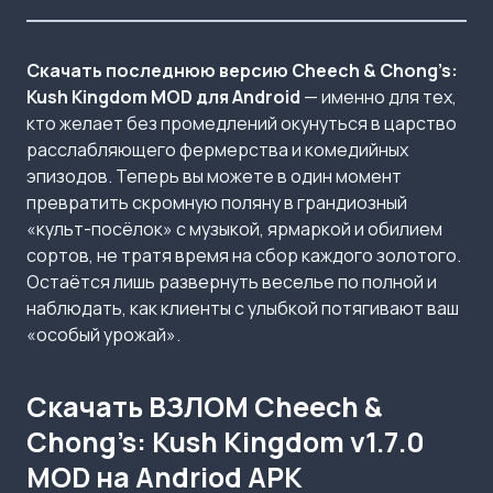
Скачать последнюю версию Cheech & Chong’s:
Kush Kingdom MOD для Android
— именно для тех,
кто желает без промедлений окунуться в царство
расслабляющего фермерства и комедийных
эпизодов. Теперь вы можете в один момент
превратить скромную поляну в грандиозный
«культ-посёлок» с музыкой, ярмаркой и обилием
сортов, не тратя время на сбор каждого золотого.
Остаётся лишь развернуть веселье по полной и
наблюдать, как клиенты с улыбкой потягивают ваш
«особый урожай».
Скачать ВЗЛОМ Cheech &
Chong’s: Kush Kingdom v1.7.0
MOD на Andriod APK