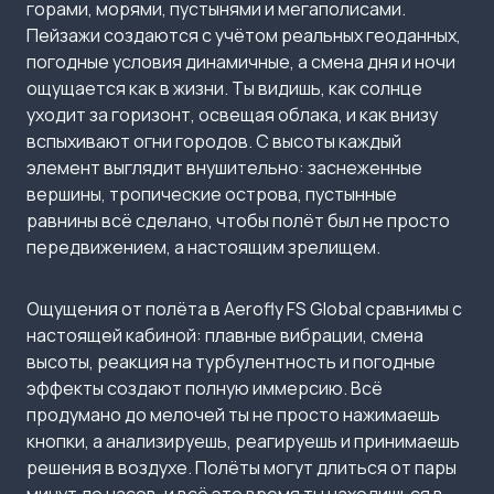
горами, морями, пустынями и мегаполисами.
Пейзажи создаются с учётом реальных геоданных,
погодные условия динамичные, а смена дня и ночи
ощущается как в жизни. Ты видишь, как солнце
уходит за горизонт, освещая облака, и как внизу
вспыхивают огни городов. С высоты каждый
элемент выглядит внушительно: заснеженные
вершины, тропические острова, пустынные
равнины всё сделано, чтобы полёт был не просто
передвижением, а настоящим зрелищем.
Ощущения от полёта в Aerofly FS Global сравнимы с
настоящей кабиной: плавные вибрации, смена
высоты, реакция на турбулентность и погодные
эффекты создают полную иммерсию. Всё
продумано до мелочей ты не просто нажимаешь
кнопки, а анализируешь, реагируешь и принимаешь
решения в воздухе. Полёты могут длиться от пары