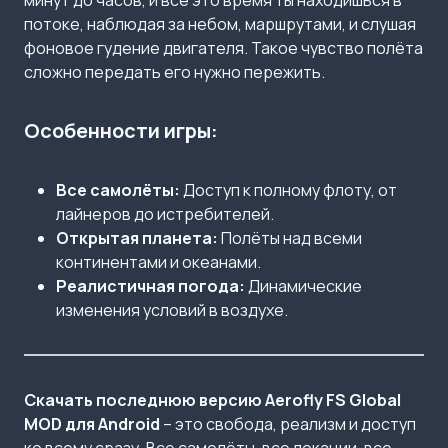
минут до часов, и всё это время ты находишься в
потоке, наблюдая за небом, маршрутами, и слушая
фоновое гудение двигателя. Такое чувство полёта
сложно передать его нужно пережить.
Особенности игры:
Все самолёты:
Доступ к полному флоту, от
лайнеров до истребителей.
Открытая планета:
Полёты над всеми
континентами и океанами.
Реалистичная погода:
Динамические
изменения условий в воздухе.
Скачать последнюю версию
Aerofly FS Global
MOD для Android
– это свобода, реализм и доступ