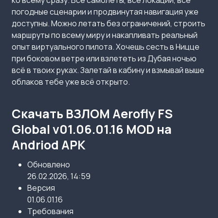
ко всему сразу. Все самолёты, все локации, все
погодные сценарии и продвинутая навигация уже
доступны. Можно летать без ограничений, строить
маршруты по всему миру и накапливать реальный
опыт виртуального пилота. Хочешь сесть в Ницце
при боковом ветре или взлететь из Дубая ночью
всё в твоих руках. Залетай в кабину и взмывай выше
облаков тебе уже всё открыто.
Скачать ВЗЛОМ Aerofly FS
Global v01.06.01.16 MOD на
Andriod APK
Обновлено
26.02.2026, 14:59
Версия
01.06.01.16
Требования